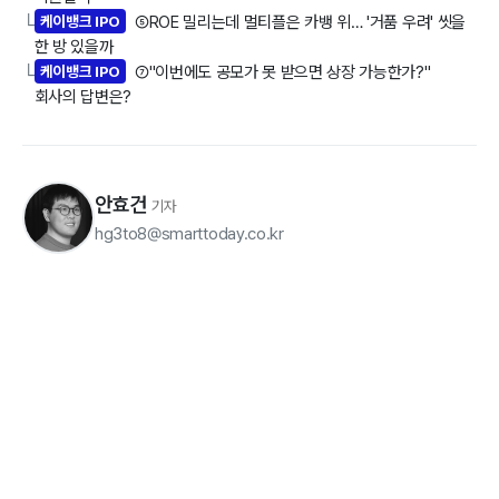
케이뱅크 IPO
⑤ROE 밀리는데 멀티플은 카뱅 위… '거품 우려' 씻을
└
한 방 있을까
케이뱅크 IPO
⑦"이번에도 공모가 못 받으면 상장 가능한가?"
└
회사의 답변은?
안효건
기자
hg3to8@smarttoday.co.kr