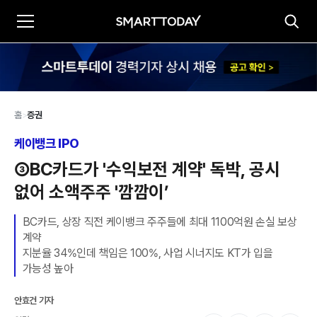
홈
>
증권
케이뱅크 IPO
③BC카드가 '수익보전 계약' 독박, 공시 
없어 소액주주 '깜깜이’
BC카드, 상장 직전 케이뱅크 주주들에 최대 1100억원 손실 보상 
계약

지분율 34%인데 책임은 100%, 사업 시너지도 KT가 입을 
가능성 높아
안효건 기자