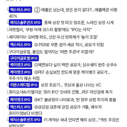
액스비스 IPO
➁ 매출은 났는데, 받은 돈이 없다?…매출채권 비중
└
40%
에식스솔루션즈 IPO
중복 상장 첫 타깃 정조준, 느려진 상장 시계
└
마켓컬리, '쿠팡 악재·코스피 활황'에도 "IPO는 아직"
└
세미파이브 오버행 파도, 산은·두산 방파제가 '높이 조절'
└
액스비스 IPO
③ PER로 부푼 원가·세금 착시, 공모가 위험
└
구다이글로벌, 몰입도 떨어지는 '바쁜 주관사' 피할까?
└
구다이글로벌 IPO
케이뱅크 IPO
①체면보다 실리 택한 공모가, 삼수생의 완주 승부수
└
케이뱅크 IPO
②PEF 손실보전 한도에 맞춘 케이뱅크 공모가…
└
주주가치 훼손 위험
리센스메디컬 IPO
상장 초읽기… 웃상과 울상 나뉘는 VC
└
퓨리오사AI·리벨리온 '프리 IPO' 잇따라 진행…PEF 라인업에 촉각
└
케이뱅크 IPO
④KT 불공정의 나비효과, 현 정부 상법 취지와 충돌
└
액스비스 IPO
④금감원 검증에 걷힌 공모가 거품, 배우자
└
프리미엄보다 비쌌다
에식스솔루션즈 IPO
FI 계약상 국내 안되면 해외 상장…"액트 주장은
└
비현실적"