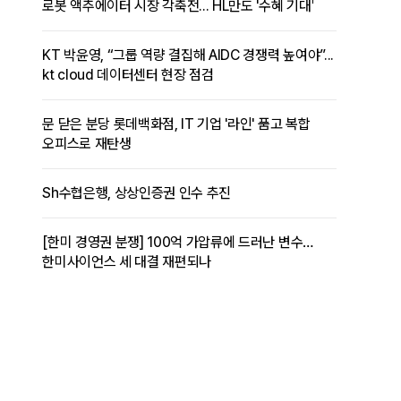
로봇 액추에이터 시장 각축전... HL만도 '수혜 기대'
KT 박윤영, “그룹 역량 결집해 AIDC 경쟁력 높여야”...
kt cloud 데이터센터 현장 점검
문 닫은 분당 롯데백화점, IT 기업 '라인' 품고 복합
오피스로 재탄생
Sh수협은행, 상상인증권 인수 추진
[한미 경영권 분쟁] 100억 가압류에 드러난 변수…
한미사이언스 세 대결 재편되나