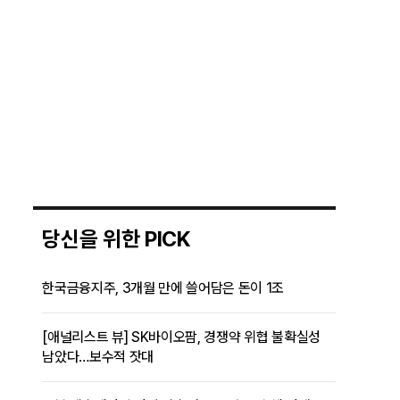
당신을 위한 PICK
한국금융지주, 3개월 만에 쓸어담은 돈이 1조
[애널리스트 뷰] SK바이오팜, 경쟁약 위협 불확실성
남았다…보수적 잣대