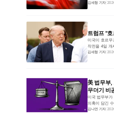
(현지시간) 이
김세형 기자
|
2026
자신의 소셜미디
트럼프 "호
미국이 호르무
작전을 4일 개
따르면 트럼프 
김세형 기자
|
2026
국가들이 호르무
美 법무부,
무더기 비
미국 법무부가
의혹이 담긴 수
규정을 위반했다
김나연 기자
|
2026