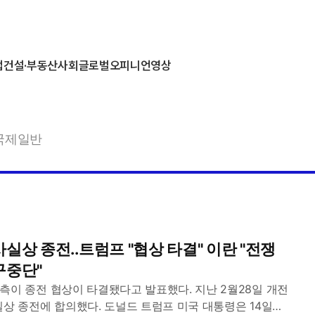
업
건설·부동산
사회
글로벌
오피니언
영상
국제일반
실상 종전..트럼프 "협상 타결" 이란 "전쟁
구중단"
측이 종전 협상이 타결됐다고 발표했다. 지난 2월28일 개전
실상 종전에 합의했다. 도널드 트럼프 미국 대통령은 14일