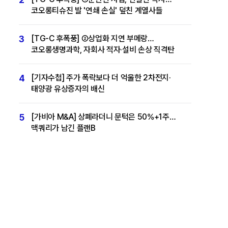
코오롱티슈진 발 '연쇄 손실' 덮친 계열사들
3
[TG-C 후폭풍] ②상업화 지연 부메랑…
코오롱생명과학, 자회사 적자·설비 손상 직격탄
4
[기자수첩] 주가 폭락보다 더 억울한 2차전지·
태양광 유상증자의 배신
5
[가비아 M&A] 상폐라더니 문턱은 50%+1주…
맥쿼리가 남긴 플랜B