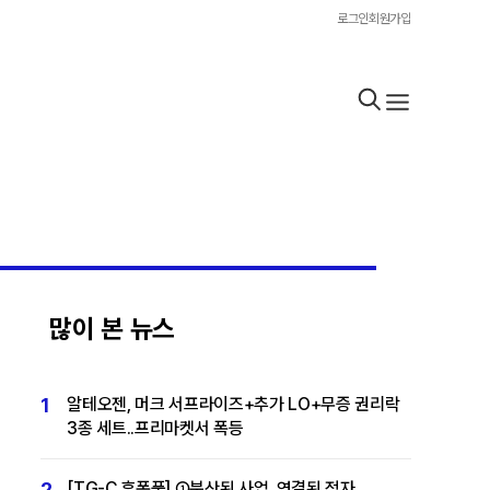
로그인
회원가입
많이 본 뉴스
1
알테오젠, 머크 서프라이즈+추가 LO+무증 권리락
3종 세트..프리마켓서 폭등
2
[TG-C 후폭풍] ①분산된 사업, 연결된 적자…