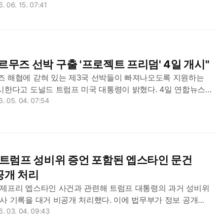
란과의 종전 협상이 타결됐다고 발표했다. 트럼프 대통령은
. 06. 15. 07:41
어 트루스소셜에 이같은 글을 올렸다....
르무즈 선박 구출 '프로젝트 프리덤' 4일 개시"
즈 해협에 갇혀 있는 제3국 선박들이 빠져나오도록 지원하는
시한다고 도널드 트럼프 미국 대통령이 밝혔다. 4일 연합뉴스에
대통령은 3일(현지시간) 소셜미디어 트루스소셜에 "전 세계
. 05. 04. 07:54
즈 해협에 갇힌 그들의 선박을 풀...
 트럼프 성비위 증언 포함된 엡스타인 문건
공개 처리
 제프리 엡스타인 사건과 관련해 트럼프 대통령의 과거 성비위
사 기록을 대거 비공개 처리했다. 이에 법무부가 정보 공개
는 지적이 제기되는 한편, 의회 차원의 진상 조사가 예고되는
. 03. 04. 09:43