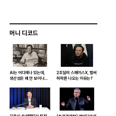
머니 디코드
AI는 어디에나 있는데,
2조달러 스페이스X, 벌써
생산성은 왜 안 보이나…
하락론 나오는 이유는?
빅테크 투자 흔드는
‘솔로우 패러독스’