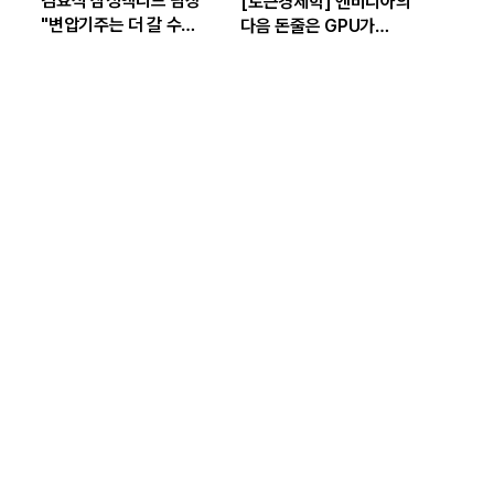
김효식 삼성액티브 팀장
[토큰경제학] 엔비디아의
"변압기주는 더 갈 수
다음 돈줄은 GPU가
있나…답은 EPS
아니라 메모리다
성장률에 있다"