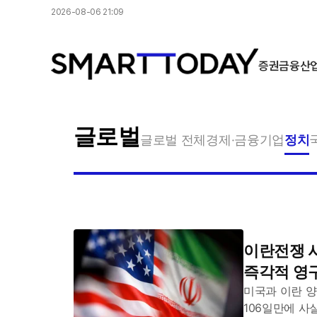
2026-08-06 21:09
증권
금융
산
글로벌
글로벌 전체
경제·금융
기업
정치
이란전쟁 사
즉각적 영
미국과 이란 양
106일만에 사