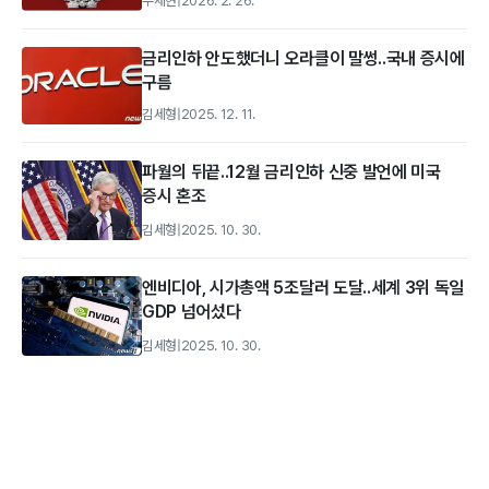
우세현
|
2026. 2. 26.
금리인하 안도했더니 오라클이 말썽..국내 증시에
구름
김세형
|
2025. 12. 11.
파월의 뒤끝..12월 금리인하 신중 발언에 미국
증시 혼조
김세형
|
2025. 10. 30.
엔비디아, 시가총액 5조달러 도달..세계 3위 독일
GDP 넘어섰다
김세형
|
2025. 10. 30.