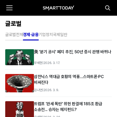
글로벌
글로벌전체
경제·금융
기업
정치
국제일반
美 '분기 공시' 폐지 추진, 50년 증시 관행 바뀌나
우세현
|
2026. 3. 17.
삼전닉스 역대급 호황의 역풍…스마트폰·PC
비싸진다
김나연
|
2026. 3. 9.
트럼프 '관세 폭탄' 위헌 판결에 185조 환급
소송전... 승자는 헤지펀드?