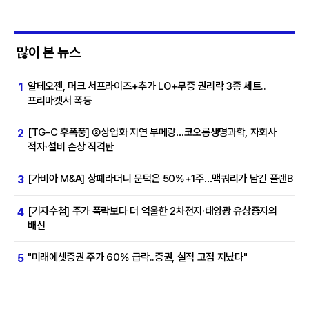
많이 본 뉴스
알테오젠, 머크 서프라이즈+추가 LO+무증 권리락 3종 세트..
1
프리마켓서 폭등
[TG-C 후폭풍] ②상업화 지연 부메랑…코오롱생명과학, 자회사
2
적자·설비 손상 직격탄
[가비아 M&A] 상폐라더니 문턱은 50%+1주…맥쿼리가 남긴 플랜B
3
[기자수첩] 주가 폭락보다 더 억울한 2차전지·태양광 유상증자의
4
배신
"미래에셋증권 주가 60% 급락..증권, 실적 고점 지났다"
5