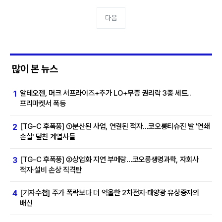
다음
많이 본 뉴스
알테오젠, 머크 서프라이즈+추가 LO+무증 권리락 3종 세트..
1
프리마켓서 폭등
[TG-C 후폭풍] ①분산된 사업, 연결된 적자…코오롱티슈진 발 '연쇄
2
손실' 덮친 계열사들
[TG-C 후폭풍] ②상업화 지연 부메랑…코오롱생명과학, 자회사
3
적자·설비 손상 직격탄
[기자수첩] 주가 폭락보다 더 억울한 2차전지·태양광 유상증자의
4
배신