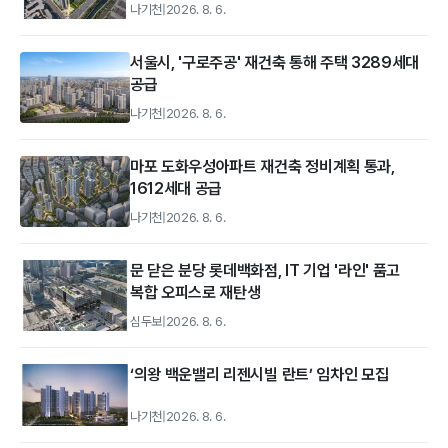
나기천
|
2026. 8. 6.
서울시, '구로주공' 재건축 통해 주택 3289세대
공급
나기천
|
2026. 8. 6.
마포 도화우성아파트 재건축 정비계획 통과,
1612세대 공급
나기천
|
2026. 8. 6.
문 닫은 분당 롯데백화점, IT 기업 '라인' 품고
복합 오피스로 재탄생
심두보
|
2026. 8. 6.
‘의왕 백운밸리 리젠시빌 란트’ 임차인 모집
나기천
|
2026. 8. 6.