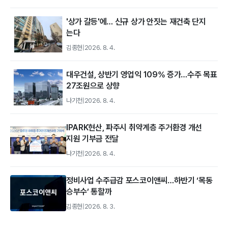
'상가 갈등'에… 신규 상가 안짓는 재건축 단지
는다
김종현
|
2026. 8. 4.
대우건설, 상반기 영업익 109% 증가…수주 목표
27조원으로 상향
나기천
|
2026. 8. 4.
IPARK현산, 파주시 취약계층 주거환경 개선
지원 기부금 전달
나기천
|
2026. 8. 4.
정비사업 수주급감 포스코이앤씨…하반기 ‘목동
승부수’ 통할까
김종현
|
2026. 8. 3.