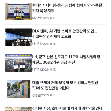
현대엔지니어링-중진공 함께 협력사 안전·품질
인재 육성 지원
나기천
|
2026. 8. 6.
DL이앤씨, AI 기반 스마트 안전관리 도입…
건설현장 안전체계 고도화
나기천
|
2026. 8. 6.
LH, 군포 산본 선도지구 11구역 사업시행약정
체결... 3892가구 공급 추진
나기천
|
2026. 8. 5.
대출 규제에 거래·보유세 모두 강화... 현장선
"그래도 집값안정 어렵다"
김종현
|
2026. 8. 5.
김대헌 사장, 호반·서울대 차세대 과학기술인재