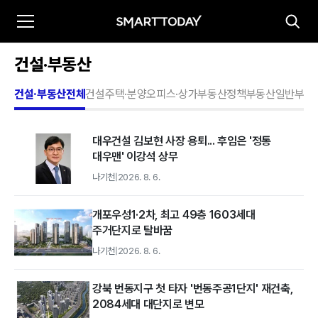
건설·부동산
건설·부동산전체
건설
주택·분양
오피스·상가
부동산정책
부동산일반
부동
대우건설 김보현 사장 용퇴... 후임은 '정통
대우맨' 이강석 상무
나기천
|
2026. 8. 6.
개포우성1·2차, 최고 49층 1603세대
주거단지로 탈바꿈
나기천
|
2026. 8. 6.
강북 번동지구 첫 타자 '번동주공1단지' 재건축,
2084세대 대단지로 변모