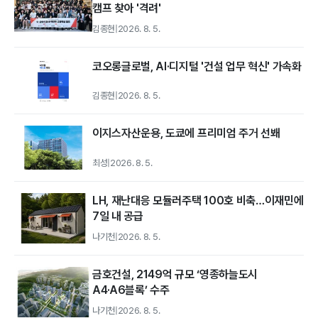
캠프 찾아 '격려'
김종현
|
2026. 8. 5.
코오롱글로벌, AI·디지털 '건설 업무 혁신' 가속화
김종현
|
2026. 8. 5.
이지스자산운용, 도쿄에 프리미엄 주거 선봬
최성
|
2026. 8. 5.
LH, 재난대응 모듈러주택 100호 비축…이재민에
7일 내 공급
나기천
|
2026. 8. 5.
금호건설, 2149억 규모 ‘영종하늘도시
A4·A6블록’ 수주
나기천
|
2026. 8. 5.