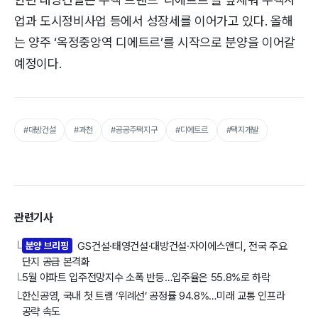
업과 도시정비사업 등에서 성장세를 이어가고 있다. 올해
는 양주 ‘옥정중앙역 디에트르’를 시작으로 분양을 이어갈
예정이다.
#대방건설
#과천
#공공주택지구
#디에트르
#택지개발
관련기사
분양 브리핑
GS건설·태영건설·대방건설·자이에스앤디, 전국 주요
└
단지 공급 본격화
5월 아파트 입주전망지수 소폭 반등…입주율은 55.8%로 하락
└
한신공영, 국내 첫 트램 ‘위례선’ 공정률 94.8%…미래 교통 인프라
└
공략 속도