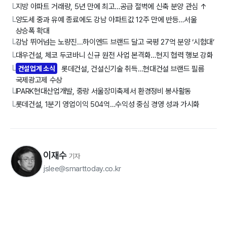
지방 아파트 거래량, 5년 만에 최고…공급 절벽에 신축 분양 관심 ↑
└
양도세 중과 유예 종료에도 강남 아파트값 12주 만에 반등…서울
└
상승폭 확대
강남 뛰어넘는 노량진...하이엔드 브랜드 달고 국평 27억 분양 ‘시험대’
└
대우건설, 체코 두코바니 신규 원전 사업 본격화…현지 협력 행보 강화
└
건설업계 소식
롯데건설, 건설신기술 취득…현대건설 브랜드 필름
└
국제광고제 수상
IPARK현대산업개발, 중랑 서울장미축제서 환경정비 봉사활동
└
롯데건설, 1분기 영업이익 504억…수익성 중심 경영 성과 가시화
└
이재수
기자
jslee@smarttoday.co.kr