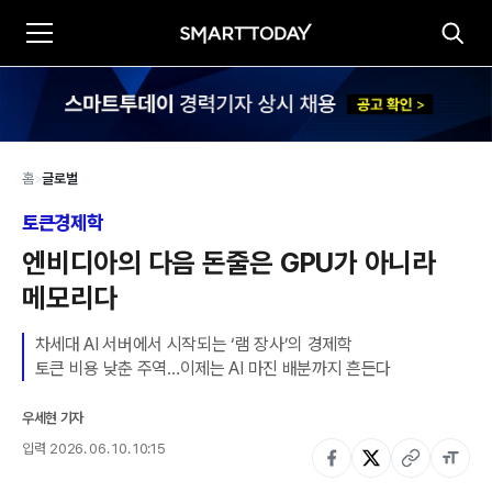
홈
>
글로벌
토큰경제학
엔비디아의 다음 돈줄은 GPU가 아니라 
메모리다
차세대 AI 서버에서 시작되는 ‘램 장사’의 경제학

토큰 비용 낮춘 주역…이제는 AI 마진 배분까지 흔든다
우세현 기자
입력
2026. 06. 10. 10:15