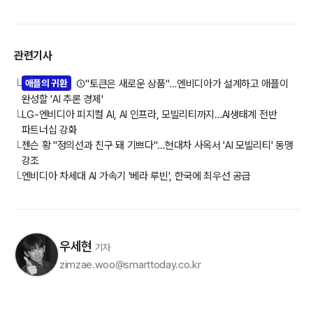
관련기사
애플의 귀환
①"토큰은 새로운 상품"…엔비디아가 설계하고 애플이
└
완성할 'AI 추론 경제'
LG-엔비디아 피지컬 AI, AI 인프라, 모빌리티까지…AI생태계 전반
└
파트너십 강화
젠슨 황 "정의선과 친구 돼 기쁘다"…현대차 사옥서 'AI 모빌리티' 동맹
└
강조
엔비디아 차세대 AI 가속기 '베라 루빈', 한국에 최우선 공급
└
우세현
기자
zimzae.woo@smarttoday.co.kr