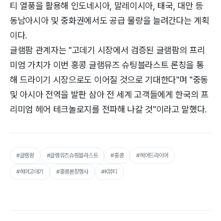
티 열풍을 활용해 인도네시아, 말레이시아, 태국, 대만 등
동남아시아 및 중화권에서도 공급 물량을 늘려간다는 계획
이다.
글램팜 관계자는 "고데기 시장에서 검증된 글램팜의 프리
미엄 가치가 이번 홍콩 글램뮤즈 슈팅블라스트 론칭을 통
해 드라이기 시장으로도 이어질 것으로 기대한다"며 "중동
및 아시아 전역을 발판 삼아 전 세계 고객들에게 한국의 프
리미엄 헤어 테크놀로지를 전파해 나갈 것"이라고 말했다.
#글램팜
#글램뮤즈슈핑블라스트
#홍콩
#헤어드라이어
#헤어고데기
#홍콩론칭행사
#K뷰티