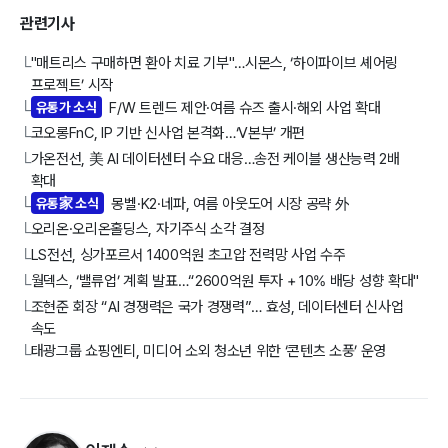
관련기사
"매트리스 구매하면 환아 치료 기부"…시몬스, ‘하이파이브 셰어링
└
프로젝트’ 시작
유통가 소식
F/W 트렌드 제안·여름 슈즈 출시·해외 사업 확대
└
코오롱FnC, IP 기반 신사업 본격화…‘V본부’ 개편
└
가온전선, 美 AI 데이터센터 수요 대응…송전 케이블 생산능력 2배
└
확대
유통家 소식
몽벨·K2·네파, 여름 아웃도어 시장 공략 外
└
오리온·오리온홀딩스, 자기주식 소각 결정
└
LS전선, 싱가포르서 1400억원 초고압 전력망 사업 수주
└
월덱스, ‘밸류업’ 계획 발표…“2600억원 투자 + 10% 배당 성향 확대"
└
조현준 회장 “AI 경쟁력은 국가 경쟁력”… 효성, 데이터센터 신사업
└
속도
태광그룹 쇼핑엔티, 미디어 소외 청소년 위한 ‘콘텐츠 소풍’ 운영
└