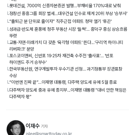
롯데건설, 7000억 신종자본증권 발행...부채비율 170%대로 낮춰
└
정창선 중흥그룹 회장 별세…대우건설 인수로 재계 20위 부상 '승부사'
└
“출퇴근 분 단위로 줄이자” 직주근접 아파트 청약 열기 ‘후끈’
└
성과급·반도체 훈풍에 청주 부동산 시장 ‘들썩’… 흥덕구 중심 상승흐름
└
뚜렷
교통·자연·미래가치 다 갖춘 ‘육각형 아파트’ 뜬다...‘구리역 하이니티
└
리버파크’ 분양
포스코이앤씨, 신반포 19·25차 재건축 수주전 ‘출사표’… '반포
└
하이엔드 주거 승부수'
한국부동산원, 연구개발투자 우수기관 선정… 과기정통부 장관표창
└
수상
“이번엔 진짜 끝”...이재명 대통령, 다주택 양도세 유예 5월 종료
└
다주택자 양도세 중과 유예 종지부...이재명 대통령 "대비 안한 책임은
└
다주택자 몫"
이재수
기자
jslee@smarttoday.co.kr