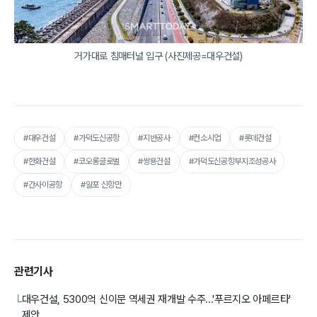
거가대로 침매터널 입구 (사진제공=대우건설)
#대우건설
#가덕도신공항
#지반공사
#컨소시업
#롯데건설
#한화건설
#코오롱글로벌
#쌍용건설
#가덕도신공항부지조성공사
#간사이공항
#알포 신항만
관련기사
대우건설, 5300억 신이문 역세권 재개발 수주...'푸르지오 아페르타'
└
제안