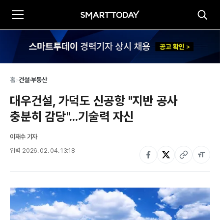
홈
>
건설·부동산
대우건설, 가덕도 신공항 "지반 공사 
충분히 감당"...기술력 자신
이재수 기자
입력
2026. 02. 04. 13:18