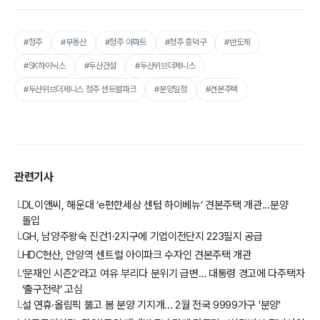
#청주
#부동산
#청주 아파트
#청주 흥덕구
#반도체
#SK하이닉스
#두산건설
#두산위브더제니스
#두산위브더제니스 청주 센트럴파크
#분양일정
#견본주택
관련기사
DL이앤씨, 해운대 ‘e편한세상 센텀 하이베뉴’ 견본주택 개관...분양
└
돌입
GH, 남양주왕숙 진건1·2지구에 기업이전단지 223필지 공급
└
HDC현산, 안양역 센트럴 아이파크 수자인 견본주택 개관
└
‘문재인 시즌2’라고 여유 부리다 분위기 급변… 대통령 경고에 다주택자
└
‘출구전략’ 고심
설 연휴·올림픽 뚫고 봄 분양 기지개... 2월 전국 9999가구 '분양'
└