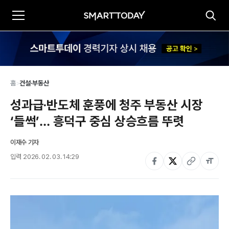
홈
>
건설·부동산
성과급·반도체 훈풍에 청주 부동산 시장 
‘들썩’… 흥덕구 중심 상승흐름 뚜렷
이재수 기자
입력
2026. 02. 03. 14:29