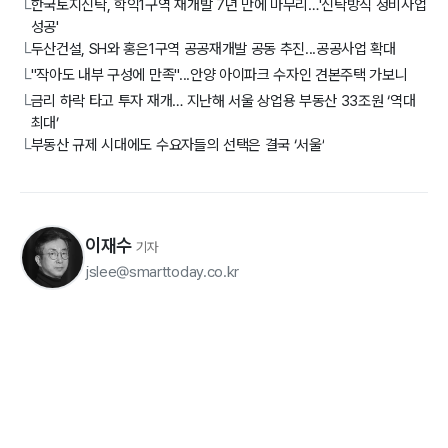
한국토지신탁, 학익1구역 재개발 7년 만에 마무리…'신탁방식 정비사업
└
성공'
두산건설, SH와 홍은1구역 공공재개발 공동 추진...공공사업 확대
└
"작아도 내부 구성에 만족"...안양 아이파크 수자인 견본주택 가보니
└
금리 하락 타고 투자 재개… 지난해 서울 상업용 부동산 33조원 ‘역대
└
최대’
부동산 규제 시대에도 수요자들의 선택은 결국 ‘서울’
└
이재수
기자
jslee@smarttoday.co.kr