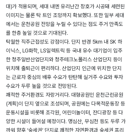
대)가 적용되며, 세대 내엔 유리난간 창호가 시공돼 세련된
이미지는 물론 탁 트인 조망까지 확보했다. 또한 일부 세대
에서는 운천공원 전망을 누릴 수 있다는 점도 주거 만족도
를 한층 높일 것으로 기대된다.
탁월한 직주근접성도 강점이다. 단지 반경 5km 내 SK 하
이닉스, LG화학, LS일렉트릭 등 국내 유수 대기업이 입주
한 청주일반산업단지와 청주테크노폴리스 산업단지 등이
위치해 출퇴근이 편리하다. 산업단지 인근에 위치한 단지
는 근로자 중심의 배후 수요가 탄탄해 실거주 수요와 투자
수요가 두루 높을 것으로 전망된다.
쾌적한 주거환경도 자랑거리다. 대형공원인 운천근린공원
(계획)이 단지 옆으로 조성되며, 공원에는 다목적운동장 등
운동시설을 비롯해 조각원, 어린이놀이터, 잔디광장 등 다
양한 시설이 들어설 예정이다. 명심산, 무심천 등도 두루 가
까워 향후 ‘숲세권’ 단지로 쾌적한 자연환경과 숲세권 프리