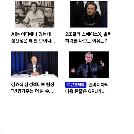
AI는 어디에나 있는데,
2조달러 스페이스X, 벌써
생산성은 왜 안 보이나…
하락론 나오는 이유는?
빅테크 투자 흔드는
‘솔로우 패러독스’
김효식 삼성액티브 팀장
엔비디아의
토큰경제학
"변압기주는 더 갈 수
다음 돈줄은 GPU가
있나…답은 EPS
아니라 메모리다
성장률에 있다"