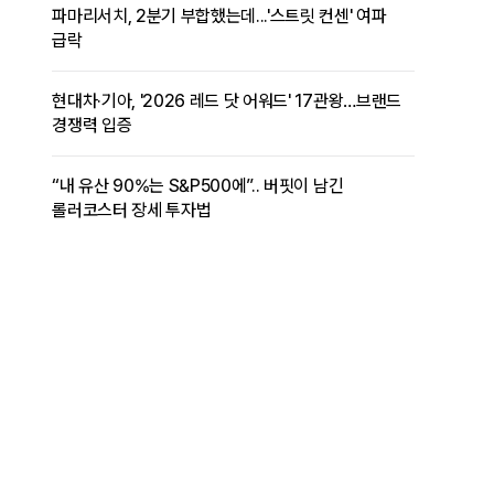
파마리서치, 2분기 부합했는데...'스트릿 컨센' 여파
급락
현대차·기아, '2026 레드 닷 어워드' 17관왕…브랜드
경쟁력 입증
“내 유산 90%는 S&P500에”.. 버핏이 남긴
롤러코스터 장세 투자법