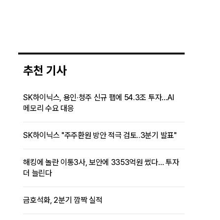
추천 기사
SK하이닉스, 용인·청주 신규 팹에 54.3조 투자…AI
메모리 수요 대응
SK하이닉스 "주주환원 방안 적극 검토..3분기 발표"
해킹에 놀란 이통3사, 보안에 3353억원 썼다… 투자
더 늘린다
금호석화, 2분기 깜짝 실적