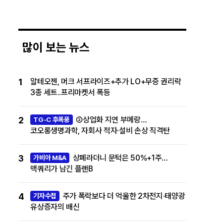
많이 보는 뉴스
1
알테오젠, 머크 서프라이즈+추가 LO+무증 권리락
3종 세트..프리마켓서 폭등
2
②상업화 지연 부메랑…
TG-C 후폭풍
코오롱생명과학, 자회사 적자·설비 손상 직격탄
3
상폐라더니 문턱은 50%+1주…
가비아 M&A
맥쿼리가 남긴 플랜B
4
주가 폭락보다 더 억울한 2차전지·태양광
기자수첩
유상증자의 배신