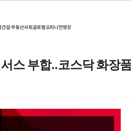
업
건설·부동산
사회
글로벌
오피니언
영상
서스 부합..코스닥 화장품 