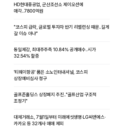
HD현대중공업, 군산조선소 제이오션에
매각..7800억원
"코스피 급락, 글로벌 투자자 반기 리밸런싱 때문..길게
갈 이슈 아냐"
동일제강, 최대주주측 10.84% 공개매수..시가
32.54% 할증
'티웨이항공' 품은 소노인터내셔널, 코스피
상장예비심사 청구
골프존홀딩스 상장폐지 추진.."골프산업 구조적
조정기"
대체거래소, 7월1일부터 미래에셋생명·LG씨앤에스·
카카오 등 32개사 매매 제외