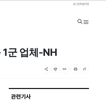
로그인
회원가입
1군 업체-NH
share
flutter_dash
link
print
format_size
관련기사