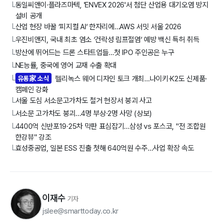
동일씨앤이·플라즈마텍, 'ENVEX 2026'서 첨단 산업용 대기오염 방지
└
설비 공개
산업 현장 바꿀 ‘피지컬 AI’ 한자리에…AWS 서밋 서울 2026
└
우진비앤지, 국내 최초 염소 ‘건락성 림프절염’ 예방 백신 특허 취득
└
방산에 뛰어드는 드론 스타트업들…첫 IPO 주인공은 누구
└
NE능률, 중국에 영어 교재 수출 확대
└
유통家 소식
헬리녹스 웨어 디자인 토크 개최…나이키·K2도 신제품·
└
캠페인 강화
서울 도심 서소문고가차도 철거 현장서 붕괴 사고
└
서소문 고가차도 붕괴...4명 부상·2명 사망 (상보)
└
4400억 신반포19·25차 막판 표심잡기...삼성 vs 포스코, "전 조합원
└
한강뷰" 강조
효성중공업, 일본 ESS 진출 첫해 640억원 수주…사업 확장 속도
└
이재수
기자
jslee@smarttoday.co.kr