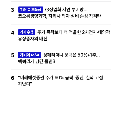
3
②상업화 지연 부메랑…
TG-C 후폭풍
코오롱생명과학, 자회사 적자·설비 손상 직격탄
4
주가 폭락보다 더 억울한 2차전지·태양광
기자수첩
유상증자의 배신
5
상폐라더니 문턱은 50%+1주…
가비아 M&A
맥쿼리가 남긴 플랜B
6
"미래에셋증권 주가 60% 급락..증권, 실적 고점
지났다"