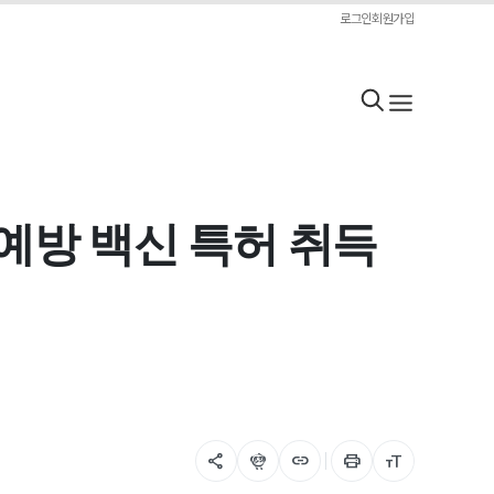
로그인
회원가입
 예방 백신 특허 취득
share
flutter_dash
link
print
format_size