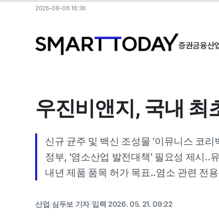
2026-08-06 16:36
증권
금융
산
우진비앤지, 국내 최초
신규 균주 및 백신 조성물 ‘이뮤니스 코리백(I
정부, '염소산업 발전대책' 필요성 제시.
내년 제품 품목 허가 목표..염소 관련 전
산업
심두보 기자
입력 2026. 05. 21. 09:22
|
|