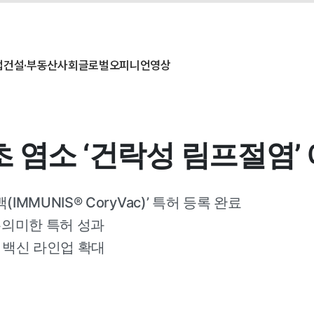
업
건설·부동산
사회
글로벌
오피니언
영상
 염소 ‘건락성 림프절염’
MMUNIS® CoryVac)’ 특허 등록 완료
.유의미한 특허 성과
용 백신 라인업 확대