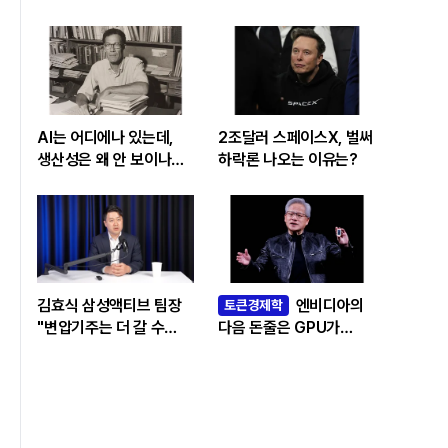
AI는 어디에나 있는데,
2조달러 스페이스X, 벌써
생산성은 왜 안 보이나…
하락론 나오는 이유는?
빅테크 투자 흔드는
‘솔로우 패러독스’
김효식 삼성액티브 팀장
엔비디아의
토큰경제학
"변압기주는 더 갈 수
다음 돈줄은 GPU가
있나…답은 EPS
아니라 메모리다
성장률에 있다"