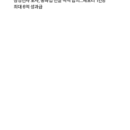
삼성전자 노사, 총파업 전날 극적 합의…메모리 1인당
최대 6억 성과급