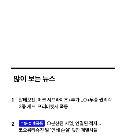
많이 보는 뉴스
1
알테오젠, 머크 서프라이즈+추가 LO+무증 권리락
3종 세트..프리마켓서 폭등
2
①분산된 사업, 연결된 적자…
TG-C 후폭풍
코오롱티슈진 발 '연쇄 손실' 덮친 계열사들