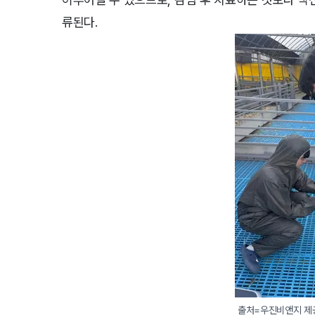
류된다.
출처=우진비앤지 제