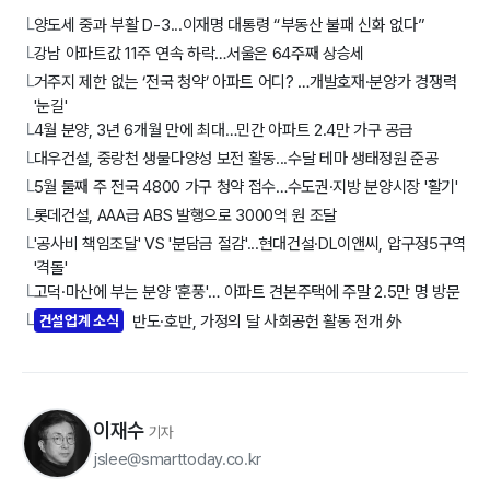
양도세 중과 부활 D-3...이재명 대통령 “부동산 불패 신화 없다”
└
강남 아파트값 11주 연속 하락…서울은 64주째 상승세
└
거주지 제한 없는 ‘전국 청약’ 아파트 어디? …개발호재·분양가 경쟁력
└
'눈길'
4월 분양, 3년 6개월 만에 최대…민간 아파트 2.4만 가구 공급
└
대우건설, 중랑천 생물다양성 보전 활동...수달 테마 생태정원 준공
└
5월 둘째 주 전국 4800 가구 청약 접수…수도권·지방 분양시장 '활기'
└
롯데건설, AAA급 ABS 발행으로 3000억 원 조달
└
'공사비 책임조달' VS '분담금 절감'...현대건설·DL이앤씨, 압구정5구역
└
'격돌'
고덕·마산에 부는 분양 '훈풍'… 아파트 견본주택에 주말 2.5만 명 방문
└
건설업계 소식
반도·호반, 가정의 달 사회공헌 활동 전개 外
└
이재수
기자
jslee@smarttoday.co.kr