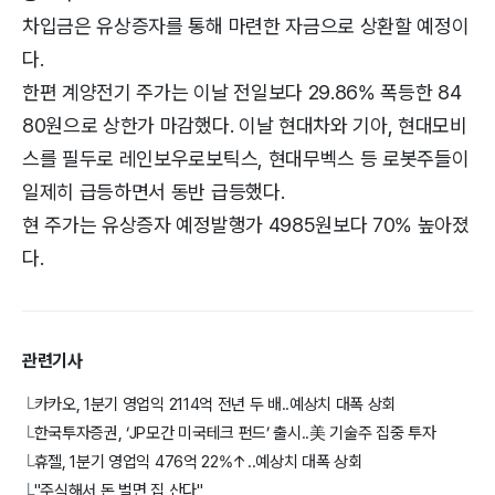
차입금은 유상증자를 통해 마련한 자금으로 상환할 예정이
다.
한편 계양전기 주가는 이날 전일보다 29.86% 폭등한 84
80원으로 상한가 마감했다. 이날 현대차와 기아, 현대모비
스를 필두로 레인보우로보틱스, 현대무벡스 등 로봇주들이
일제히 급등하면서 동반 급등했다.
현 주가는 유상증자 예정발행가 4985원보다 70% 높아졌
다.
관련기사
카카오, 1분기 영업익 2114억 전년 두 배..예상치 대폭 상회
└
한국투자증권, ‘JP모간 미국테크 펀드’ 출시..美 기술주 집중 투자
└
휴젤, 1분기 영업익 476억 22%↑..예상치 대폭 상회
└
"주식해서 돈 벌면 집 산다"
└