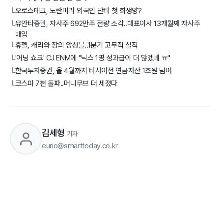
오로스테크, 노란머리 외국인 단타 첫 희생양?
└
유안타증권, 자사주 692만주 전량 소각..대표이사 13개월째 자사주
└
매입
휴젤, 캐리와 장의 앙상블..1분기 고무적 실적
└
'어닝 쇼크' CJ ENM에 "닉스 1명 성과급이 더 많겠네 ㅠ"
└
한국투자증권, 올 4월까지 타사이전 연금자산 1조원 넘어
└
코스피 7천 돌파..머니무브 더 세졌다
└
김세형
기자
eurio@smarttoday.co.kr