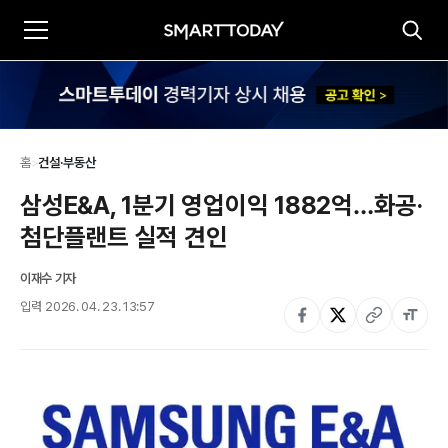
홈
>
건설·부동산
삼성E&A, 1분기 영업이익 1882억…화공·
첨단플랜트 실적 견인
이재수 기자
입력
2026. 04. 23. 13:57