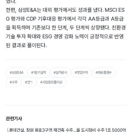
혔다.
한편, 삼성E&A는 대외 평가에서도 성과를 냈다. MSCI ES
G 평가와 CDP 기후대응 평가에서 각각 AA등급과 A등급
을 획득하며 기존보다 한 단계, 두 단계씩 상향됐다. 친환경
기술 투자 확대와 ESG 경영 강화 노력이 긍정적으로 반영
된 결과로 풀이된다.
#삼성E&A
#1분기실적
#실적공시
#영업이익
#화공플랜ㅌ
#수주
#연ㄱ
#사업포트폴리오
관련기사
롯데건설, 창원 용호3구역 재건축 수주…올 도시정비 수주 1조 5000억
└