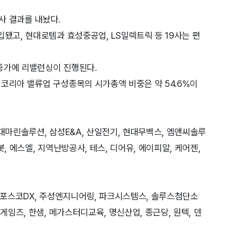
사 결과를 내놨다.
입됐고, 현대로템과 효성중공업, LS일렉트릭 등 19사는 편
 종가에 리밸런싱이 진행된다.
코리아 밸류업 구성종목의 시가총액 비중은 약 54.6%이
현대마린솔루션, 삼성E&A, 산일전기, 현대무벡스, 엠앤씨솔루
, 에스엘, 지역난방공사, 테스, 디어유, 에이피알, 케어젠,
엔, 포스코DX, 주성엔지니어링, 파크시스템스, 솔루스첨단소
게임즈, 한샘, 메가스터디교육, 명신산업, 종근당, 원텍, 덴