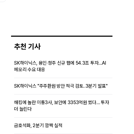
추천 기사
SK하이닉스, 용인·청주 신규 팹에 54.3조 투자…AI
메모리 수요 대응
SK하이닉스 "주주환원 방안 적극 검토..3분기 발표"
해킹에 놀란 이통3사, 보안에 3353억원 썼다… 투자
더 늘린다
금호석화, 2분기 깜짝 실적