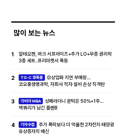
많이 보는 뉴스
1
알테오젠, 머크 서프라이즈+추가 LO+무증 권리락
3종 세트..프리마켓서 폭등
2
②상업화 지연 부메랑…
TG-C 후폭풍
코오롱생명과학, 자회사 적자·설비 손상 직격탄
3
상폐라더니 문턱은 50%+1주…
가비아 M&A
맥쿼리가 남긴 플랜B
4
주가 폭락보다 더 억울한 2차전지·태양광
기자수첩
유상증자의 배신