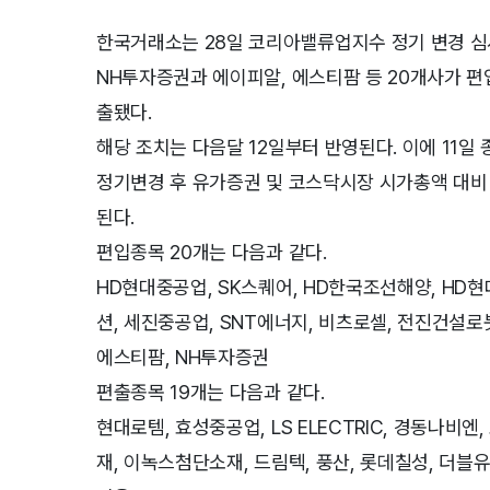
한국거래소는 28일 코리아밸류업지수 정기 변경 심
NH투자증권과 에이피알, 에스티팜 등 20개사가 편
출됐다.
해당 조치는 다음달 12일부터 반영된다. 이에 11일
정기변경 후 유가증권 및 코스닥시장 시가총액 대비 
된다.
편입종목 20개는 다음과 같다.
HD현대중공업, SK스퀘어, HD한국조선해양, HD
션, 세진중공업, SNT에너지, 비츠로셀, 전진건설로봇
에스티팜, NH투자증권
편출종목 19개는 다음과 같다.
현대로템, 효성중공업, LS ELECTRIC, 경동나비
재, 이녹스첨단소재, 드림텍, 풍산, 롯데칠성, 더블유