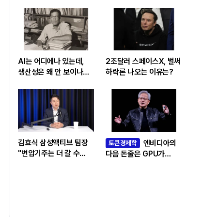
AI는 어디에나 있는데,
2조달러 스페이스X, 벌써
생산성은 왜 안 보이나…
하락론 나오는 이유는?
빅테크 투자 흔드는
‘솔로우 패러독스’
김효식 삼성액티브 팀장
엔비디아의
토큰경제학
"변압기주는 더 갈 수
다음 돈줄은 GPU가
있나…답은 EPS
아니라 메모리다
성장률에 있다"