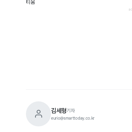
티움
김세형
기자
eurio@smarttoday.co.kr