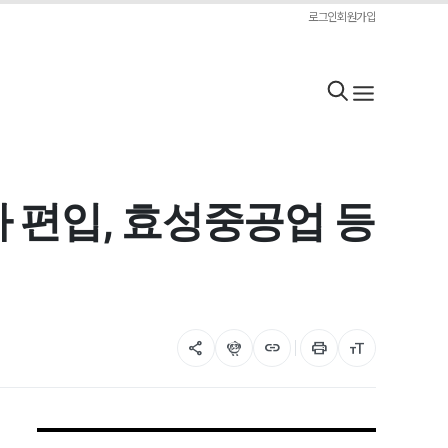
로그인
회원가입
 편입, 효성중공업 등
share
flutter_dash
link
print
format_size