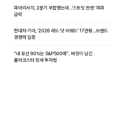
파마리서치, 2분기 부합했는데...'스트릿 컨센' 여파
급락
현대차·기아, '2026 레드 닷 어워드' 17관왕…브랜드
경쟁력 입증
“내 유산 90%는 S&P500에”.. 버핏이 남긴
롤러코스터 장세 투자법