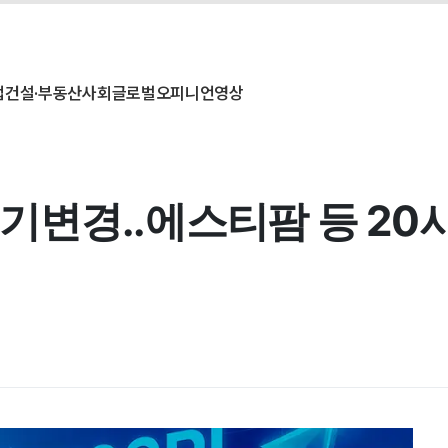
업
건설·부동산
사회
글로벌
오피니언
영상
변경..에스티팜 등 20사