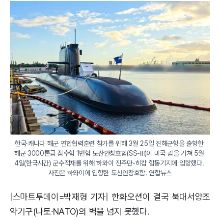
한국·캐나다 해군 연합협력훈련 참가를 위해 3월 25일 진해군항을 출항한 
해군 3000톤급 잠수함 1번함 도산안창호함(SS-Ⅲ)이 미국 괌을 거쳐 5월 
4일(한국시간) 군수적재를 위해 하와이 진주만-히캄 합동기지에 입항했다. 
사진은 하와이에 입항한 도산안창호함. 연합뉴스
|스마트투데이=박재형 기자| 한화오션이 결국 북대서양조
약기구(나토·NATO)의 벽을 넘지 못했다.