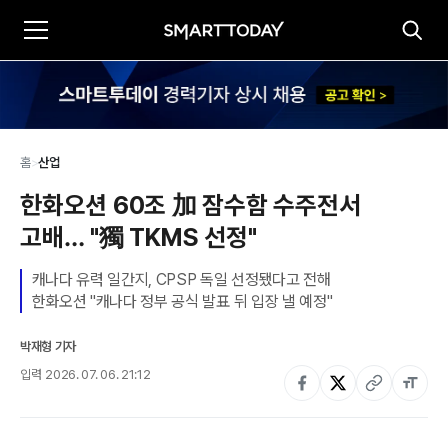
홈
>
산업
한화오션 60조 加 잠수함 수주전서 
고배… "獨 TKMS 선정"
캐나다 유력 일간지, CPSP 독일 선정됐다고 전해 

한화오션 "캐나다 정부 공식 발표 뒤 입장 낼 예정"
박재형 기자
입력
2026. 07. 06. 21:12