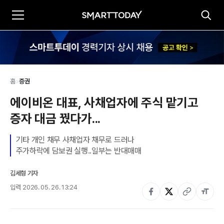
홈
>
증권
에이비온 대표, 사채업자에 주식 맡기고 
증자 대금 꿨다가...
기타 개인 채무 사채업자 채무로 드러나

주가하락에 담보권 실행..일부는 반대매매
김세형 기자
입력
2026. 05. 26. 13:24