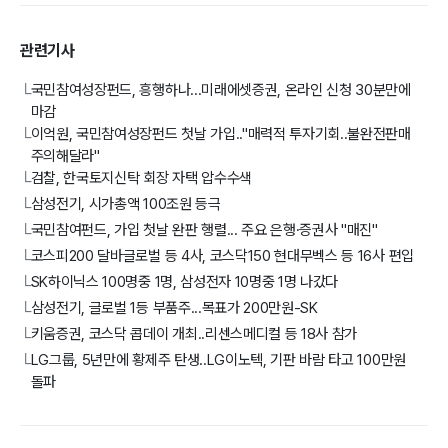
관련기사
국민참여성장펀드, 흥행하나...미래에셋증권, 온라인 신청 30분만에
└
마감
이억원, 국민참여성장펀드 첫날 가입.."매력적 투자기회..불완전판매
└
주의해달라"
검찰, 한국토지신탁 회장 자택 압수수색
└
삼성전기, 시가총액 100조원 등극
└
국민참여펀드, 가입 첫날 완판 행렬... 주요 은행·증권사 "매진"
└
코스피200 달바글로벌 등 4사, 코스닥150 현대무벡스 등 16사 편입
└
SK하이닉스 100명중 1명, 삼성전자 10명중 1명 나갔다
└
삼성전기, 글로벌 1등 부품주...목표가 200만원-SK
└
키움증권, 코스닥 콥데이 개최..리센스메디컬 등 18사 참가
└
LG그룹, 5년만에 황제주 탄생..LG이노텍, 기판 바람 타고 100만원
└
돌파