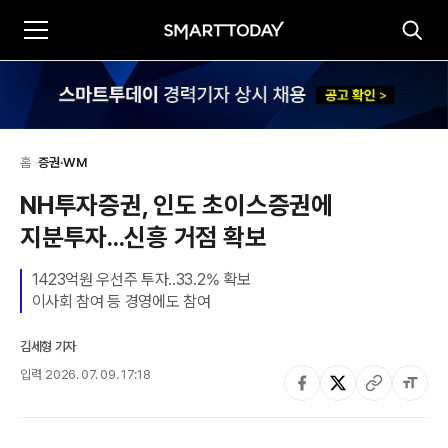
홈
>
증권·WM
NH투자증권, 인도 초이스증권에 
지분투자...신흥 거점 확보
1423억원 우선주 투자..33.2% 확보

이사회 참여 등 경영에도 참여
김세형 기자
입력
2026. 07. 09. 17:18