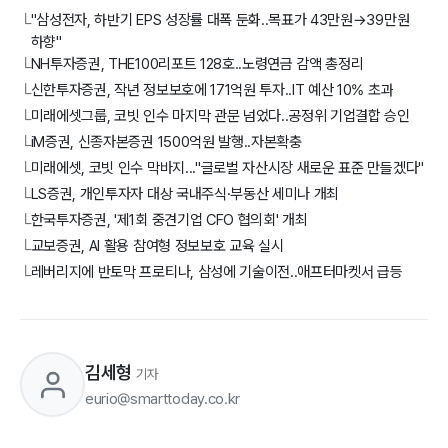
"삼성전자, 하반기 EPS 성장률 대폭 둔화..목표가 43만원→39만원
└
하향"
NH투자증권, THE100리포트 128호..노령연금 감액 총정리
└
신한투자증권, 작년 정보보호에 171억원 투자..IT 예산 10% 초과
└
미래에셋그룹, 코빗 인수 마지막 관문 넘었다..공정위 기업결합 승인
└
iM증권, 신종자본증권 1500억원 발행..자본확충
└
미래에셋, 코빗 인수 막바지..."글로벌 자산시장 새로운 표준 만들겠다"
└
LS증권, 개인투자자 대상 국내주식·부동산 세미나 개최
└
한국투자증권, '제1회 중견기업 CFO 협의회' 개최
└
교보증권, AI 활용 참여형 정보보호 교육 실시
└
레버리지에 반토막 프로티나, 삼성에 기술이전..애프터마켓서 급등
└
김세형
기자
eurio@smarttoday.co.kr