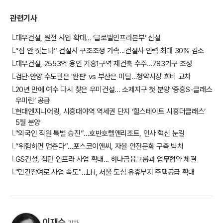
관련기사
대우건설, 원전 사업 확대… ‘글로벌인프라본부’ 신설
└
“집 안 짓는다” 건설사 구조조정 가속...건설사 인력 최대 30% 감소
└
대우건설, 2553억 용인 기흥1구역 재건축 수주…783가구 조성
└
검단·안양 수도권은 '완판' vs 부산은 미달…청약시장 희비 교차
└
20년 만에 여수 다시 찾은 우미건설... 소제지구 첫 분양 ‘중흥S-클래스
└
우미린’ 공급
현대엔지니어링, 시흥대야역 역세권 단지 ‘힐스테이트 시흥더클래스’
└
5월 분양
"외국인 직원 특별 승진”…호반호텔앤리조트, 인사 혁신 눈길
└
“위험하면 멈춘다”…포스코이앤씨, 자율 안전문화 구축 박차
└
GS건설, 첨단 인프라 사업 확대... 하나금융그룹과 업무협약 체결
└
"민간참여로 사업 속도"…LH, 서울 도심 유휴부지 주택공급 확대
└
이재수