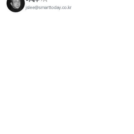
기자
jslee@smarttoday.co.kr