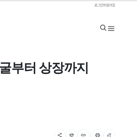
로그인
회원가입
발굴부터 상장까지
share
flutter_dash
link
print
format_size