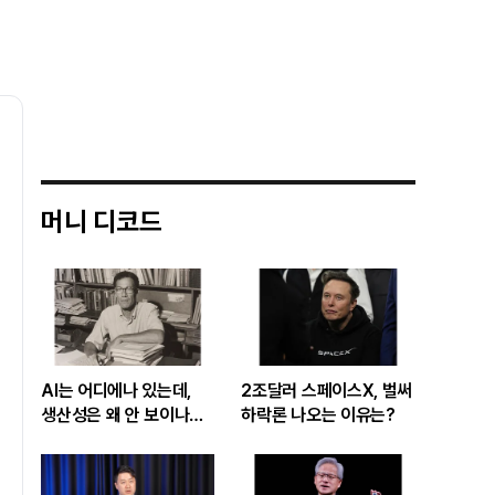
머니 디코드
AI는 어디에나 있는데,
2조달러 스페이스X, 벌써
생산성은 왜 안 보이나…
하락론 나오는 이유는?
빅테크 투자 흔드는
‘솔로우 패러독스’