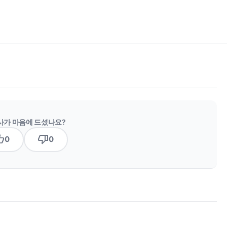
사가 마음에 드셨나요?
b_up
thumb_down
0
0