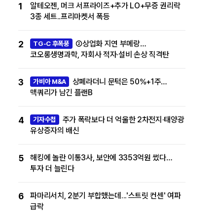
1
알테오젠, 머크 서프라이즈+추가 LO+무증 권리락
3종 세트..프리마켓서 폭등
2
②상업화 지연 부메랑…
TG-C 후폭풍
코오롱생명과학, 자회사 적자·설비 손상 직격탄
3
상폐라더니 문턱은 50%+1주…
가비아 M&A
맥쿼리가 남긴 플랜B
4
주가 폭락보다 더 억울한 2차전지·태양광
기자수첩
유상증자의 배신
5
해킹에 놀란 이통3사, 보안에 3353억원 썼다…
투자 더 늘린다
6
파마리서치, 2분기 부합했는데...'스트릿 컨센' 여파
급락