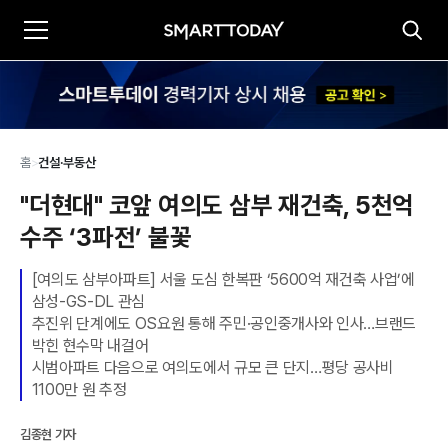
홈
>
건설·부동산
"더현대" 코앞 여의도 삼부 재건축, 5천억 
수주 ‘3파전’ 불꽃
[여의도 삼부아파트] 서울 도심 한복판 ‘5600억 재건축 사업’에 
삼성-GS-DL 관심

추진위 단계에도 OS요원 통해 주민·공인중개사와 인사…브랜드 
박힌 현수막 내걸어

시범아파트 다음으로 여의도에서 규모 큰 단지…평당 공사비 
1100만 원 추정
김종현 기자