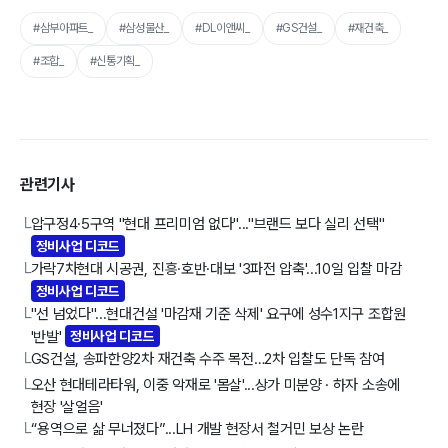
#삼부아파트_
#삼성물산_
#DL이앤씨_
#GS건설_
#재건축_
#조합_
#신통기획_
관련기사
압구정4·5구역 "현대 프리미엄 없다"..."브랜드 보다 실리 선택"
└
정비사업 디코드
가락7차현대 시공권, 진흥·호반·대보 '3파전 압축'...10일 입찰 마감
└
정비사업 디코드
"선 넘었다"...현대건설 '마감재 기준 삭제' 요구에 성수1지구 조합원
└
'반발'
정비사업 디코드
GS건설, 송파한양2차 재건축 수주 목전…2차 입찰도 단독 참여
└
오산 현대테라타워, 이중 악재로 '몸살'...상가 미분양 · 하자 소송에
└
현장 '살얼음'
“용역으로 삶 무너졌다”...LH 개발 현장서 철거민 보상 논란
└