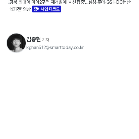
강북 최대어 미아2구역 재개발에 '시선집중'…삼성·롯데·GS·HDC현산
└
‘4파전’ 양상
정비사업 디코드
김종현
기자
kghan512@smarttoday.co.kr