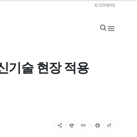
로그인
회원가입
신기술 현장 적용
share
flutter_dash
link
print
format_size