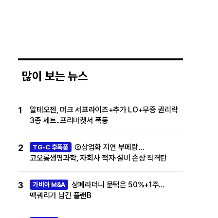
많이 보는 뉴스
1
알테오젠, 머크 서프라이즈+추가 LO+무증 권리락
3종 세트..프리마켓서 폭등
2
②상업화 지연 부메랑…
TG-C 후폭풍
코오롱생명과학, 자회사 적자·설비 손상 직격탄
3
상폐라더니 문턱은 50%+1주…
가비아 M&A
맥쿼리가 남긴 플랜B