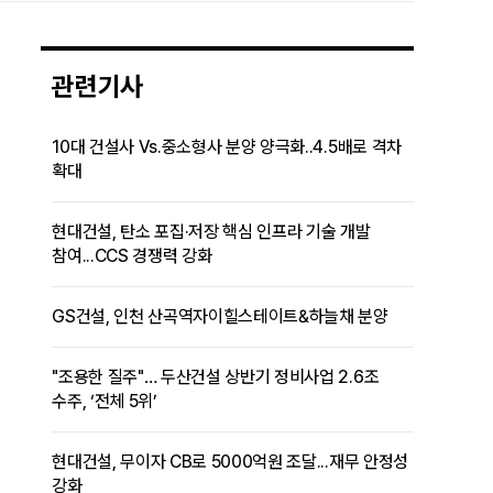
관련기사
10대 건설사 Vs.중소형사 분양 양극화..4.5배로 격차
확대
현대건설, 탄소 포집·저장 핵심 인프라 기술 개발
참여...CCS 경쟁력 강화
GS건설, 인천 산곡역자이힐스테이트&하늘채 분양
"조용한 질주"… 두산건설 상반기 정비사업 2.6조
수주, ‘전체 5위’
현대건설, 무이자 CB로 5000억원 조달...재무 안정성
강화