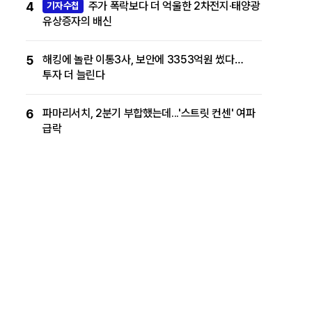
4
주가 폭락보다 더 억울한 2차전지·태양광
기자수첩
유상증자의 배신
5
해킹에 놀란 이통3사, 보안에 3353억원 썼다…
투자 더 늘린다
6
파마리서치, 2분기 부합했는데...'스트릿 컨센' 여파
급락