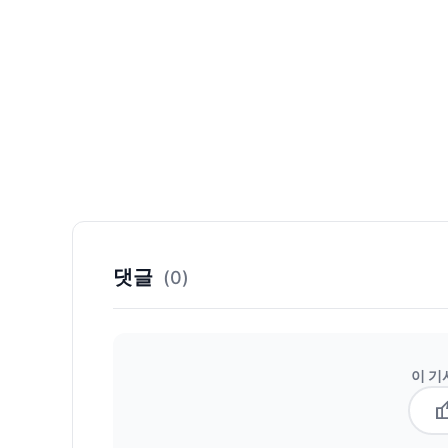
댓글
(0)
이 기
thum