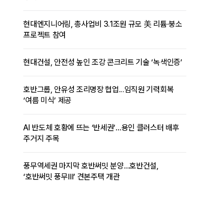
현대엔지니어링, 총사업비 3.1조원 규모 美 리튬·붕소
프로젝트 참여
현대건설, 안전성 높인 조강 콘크리트 기술 ‘녹색인증’
호반그룹, 안유성 조리명장 협업...임직원 기력회복
‘여름 미식’ 제공
AI 반도체 호황에 뜨는 ‘반세권’…용인 클러스터 배후
주거지 주목
풍무역세권 마지막 호반써밋 분양…호반건설,
‘호반써밋 풍무Ⅲ’ 견본주택 개관