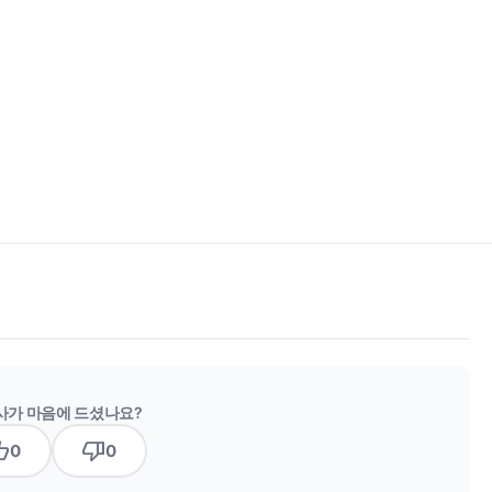
사가 마음에 드셨나요?
b_up
thumb_down
0
0