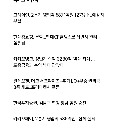
고려아연, 2분기 영업익 5871억원 127%↑..예상치
부합
현대홈쇼핑, 분할...현대GF홀딩스로 계열사 관리
일원화
카카오뱅크, 상반기 순익 3280억 '역대 최대'…
포용금융과 수익성 다 잡았다
알테오젠, 머크 서프라이즈+추가 LO+무증 권리락
3종 세트..프리마켓서 폭등
한국투자증권, 김남구 회장 장남 임원 승진
카카오페이, 2분기 영업익 586억원…깜짝 실적