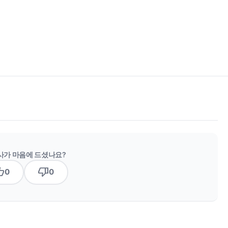
사가 마음에 드셨나요?
b_up
thumb_down
0
0