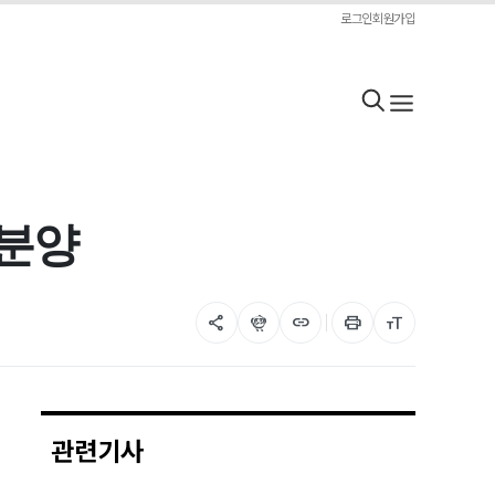
로그인
회원가입
 분양
share
flutter_dash
link
print
format_size
관련기사