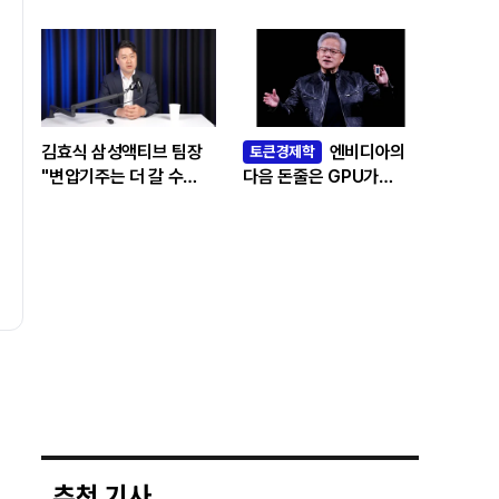
빅테크 투자 흔드는
‘솔로우 패러독스’
김효식 삼성액티브 팀장
엔비디아의
토큰경제학
"변압기주는 더 갈 수
다음 돈줄은 GPU가
있나…답은 EPS
아니라 메모리다
성장률에 있다"
추천 기사