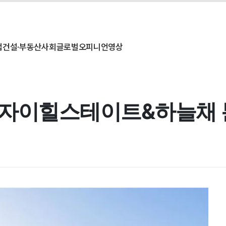
업
건설·부동산
사회
글로벌
오피니언
영상
곡역자이힐스테이트&하늘채