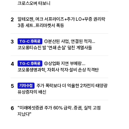
크로스오버 타보니
2
알테오젠, 머크 서프라이즈+추가 LO+무증 권리락
3종 세트..프리마켓서 폭등
3
①분산된 사업, 연결된 적자…
TG-C 후폭풍
코오롱티슈진 발 '연쇄 손실' 덮친 계열사들
4
②상업화 지연 부메랑…
TG-C 후폭풍
코오롱생명과학, 자회사 적자·설비 손상 직격탄
5
주가 폭락보다 더 억울한 2차전지·태양광
기자수첩
유상증자의 배신
6
"미래에셋증권 주가 60% 급락..증권, 실적 고점
지났다"