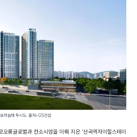
&하늘채 투시도. 출처=GS건설
 코오롱글로벌과 컨소시엄을 이뤄 지은 '산곡역자이힐스테이