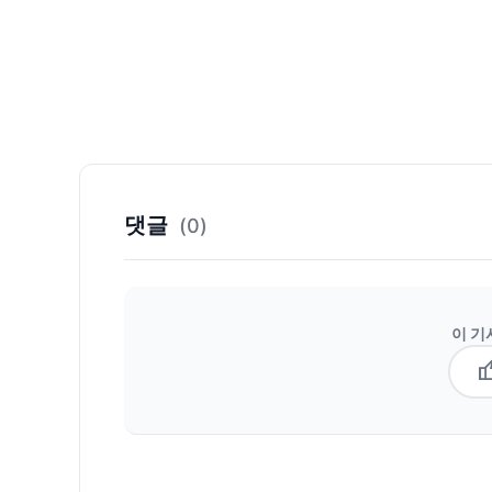
댓글
(0)
이 기
thum