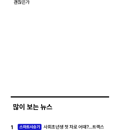
괜찮은가
많이 보는 뉴스
1
사회초년생 첫 차로 어때?…트랙스
스마트시승기