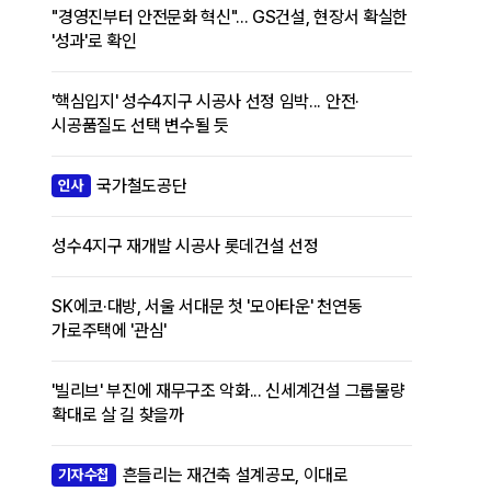
"경영진부터 안전문화 혁신"... GS건설, 현장서 확실한
'성과'로 확인
'핵심입지' 성수4지구 시공사 선정 임박... 안전·
시공품질도 선택 변수될 듯
국가철도공단
인사
성수4지구 재개발 시공사 롯데건설 선정
SK에코·대방, 서울 서대문 첫 '모아타운' 천연동
가로주택에 '관심'
'빌리브' 부진에 재무구조 악화... 신세계건설 그룹물량
확대로 살 길 찾을까
흔들리는 재건축 설계공모, 이대로
기자수첩