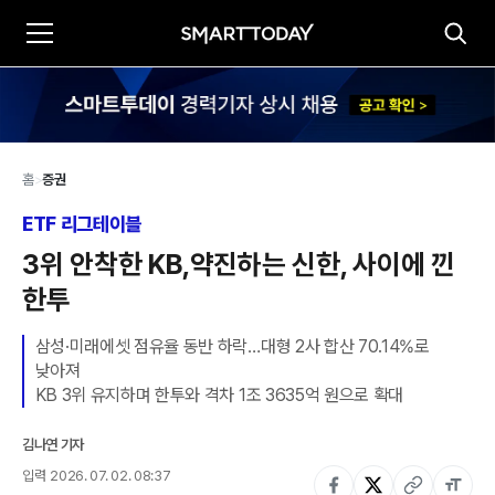
홈
>
증권
ETF 리그테이블
3위 안착한 KB,약진하는 신한, 사이에 낀 
한투
삼성·미래에셋 점유율 동반 하락…대형 2사 합산 70.14%로 
낮아져

KB 3위 유지하며 한투와 격차 1조 3635억 원으로 확대
김나연 기자
입력
2026. 07. 02. 08:37