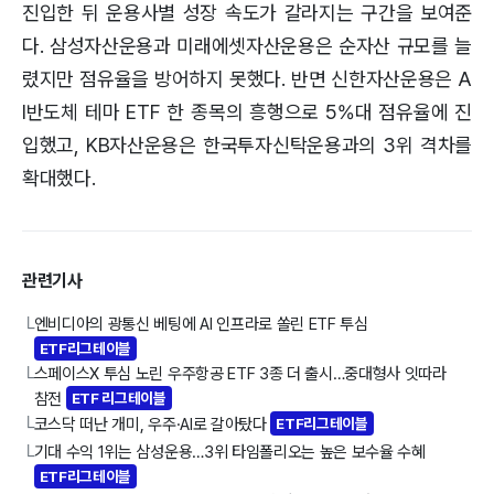
진입한 뒤 운용사별 성장 속도가 갈라지는 구간을 보여준
다. 삼성자산운용과 미래에셋자산운용은 순자산 규모를 늘
렸지만 점유율을 방어하지 못했다. 반면 신한자산운용은 A
I반도체 테마 ETF 한 종목의 흥행으로 5%대 점유율에 진
입했고, KB자산운용은 한국투자신탁운용과의 3위 격차를
확대했다.
관련기사
엔비디아의 광통신 베팅에 AI 인프라로 쏠린 ETF 투심
└
ETF리그테이블
스페이스X 투심 노린 우주항공 ETF 3종 더 출시…중대형사 잇따라
└
참전
ETF 리그테이블
코스닥 떠난 개미, 우주·AI로 갈아탔다
ETF리그테이블
└
기대 수익 1위는 삼성운용…3위 타임폴리오는 높은 보수율 수혜
└
ETF리그테이블