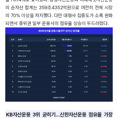
의 순자산 합계는 359조4352억원으로 여전히 전체 시장
의 70% 이상을 차지했다. 다만 대형사 집중도가 소폭 완화
되면서 중위권 일부 운용사의 점유율 상승이 두드러졌다.
2026년 6월 운용사별 ETF 순자산 점유율
순위
운용사
순자산(조원)
6월 점유율(%)
직전월(%)
증감폭
1
삼성자산운용
200.78
39.18
39.49
-0.31%p
2
미래에셋자산운용
158.65
30.96
31.57
-0.61%p
3
KB자산운용
37.81
7.38
7.18
+0.20%p
4
한국투자신탁운용
36.45
7.11
7.13
-0.02%p
5
신한자산운용
26.31
5.13
4.61
+0.52%p
6
한화자산운용
12.81
2.50
2.57
-0.07%p
7
타임폴리오자산운용
9.94
1.94
1.83
+0.11%p
8
NH아문디자산운용
9.48
1.85
1.67
+0.18%p
9
키움투자자산운용
6.96
1.36
1.40
-0.04%p
10
하나자산운용
5.03
0.98
0.95
+0.03%p
KB자산운용 3위 굳히기…신한자산운용 점유율 가장