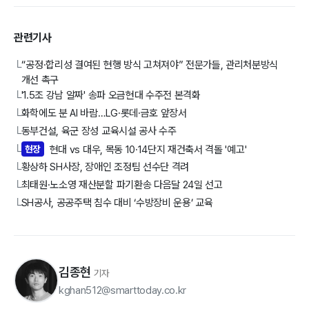
관련기사
“공정·합리성 결여된 현행 방식 고쳐져야” 전문가들, 관리처분방식
└
개선 촉구
'1.5조 강남 알짜' 송파 오금현대 수주전 본격화
└
화학에도 분 AI 바람…LG·롯데·금호 앞장서
└
동부건설, 육군 장성 교육시설 공사 수주
└
현장
현대 vs 대우, 목동 10·14단지 재건축서 격돌 '예고'
└
황상하 SH사장, 장애인 조정팀 선수단 격려
└
최태원·노소영 재산분할 파기환송 다음달 24일 선고
└
SH공사, 공공주택 침수 대비 ‘수방장비 운용’ 교육
└
김종현
기자
kghan512@smarttoday.co.kr