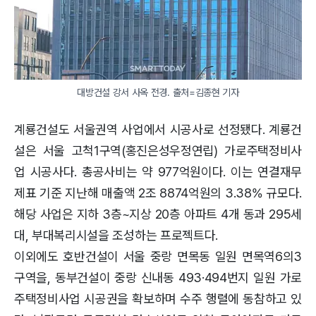
대방건설 강서 사옥 전경. 출처=김종현 기자
계룡건설도 서울권역 사업에서 시공사로 선정됐다. 계룡건
설은 서울 고척1구역(홍진은성우정연립) 가로주택정비사
업 시공사다. 총공사비는 약 977억원이다. 이는 연결재무
제표 기준 지난해 매출액 2조 8874억원의 3.38% 규모다.
해당 사업은 지하 3층~지상 20층 아파트 4개 동과 295세
대, 부대복리시설을 조성하는 프로젝트다.
이외에도 호반건설이 서울 중랑 면목동 일원 면목역6의3
구역을, 동부건설이 중랑 신내동 493·494번지 일원 가로
주택정비사업 시공권을 확보하며 수주 행렬에 동참하고 있