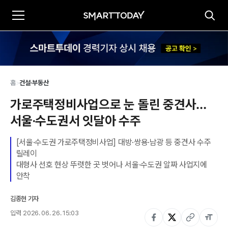
홈
>
건설·부동산
가로주택정비사업으로 눈 돌린 중견사…
서울·수도권서 잇달아 수주
[서울·수도권 가로주택정비사업] 대방·쌍용·남광 등 중견사 수주 
릴레이

대형사 선호 현상 뚜렷한 곳 벗어나 서울·수도권 알짜 사업지에 
안착
김종현 기자
입력
2026. 06. 26. 15:03