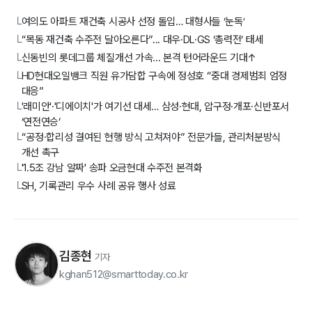
여의도 아파트 재건축 시공사 선정 돌입… 대형사들 ‘눈독’
└
“목동 재건축 수주전 달아오른다”... 대우·DL·GS ‘총력전’ 태세
└
신동빈의 롯데그룹 체질개선 가속... 본격 턴어라운드 기대↑
└
HD현대오일뱅크 직원 유가담합 구속에 정성호 “중대 경제범죄 엄정
└
대응”
'래미안'·'디에이치'가 여기선 대세… 삼성·현대, 압구정·개포·신반포서
└
‘연전연승’
“공정·합리성 결여된 현행 방식 고쳐져야” 전문가들, 관리처분방식
└
개선 촉구
'1.5조 강남 알짜' 송파 오금현대 수주전 본격화
└
SH, 기록관리 우수 사례 공유 행사 성료
└
김종현
기자
kghan512@smarttoday.co.kr