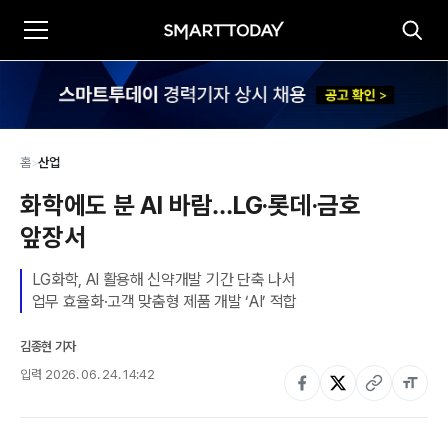
홈
>
산업
화학에도 분 AI 바람…LG·롯데·금호 
앞장서
LG화학, AI 활용해 신약개발 기간 단축 나서

업무 효율화·고객 맞춤형 제품 개발 ‘AI’ 적합
김종현 기자
입력
2026. 06. 24. 14:42