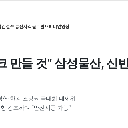
업
건설·부동산
사회
글로벌
오피니언
영상
 만들 것” 삼성물산, 신반
 경험·한강 조망권 극대화 내세워
형 강조하며 “안전시공 가능”