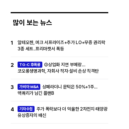
많이 보는 뉴스
1
알테오젠, 머크 서프라이즈+추가 LO+무증 권리락
3종 세트..프리마켓서 폭등
2
②상업화 지연 부메랑…
TG-C 후폭풍
코오롱생명과학, 자회사 적자·설비 손상 직격탄
3
상폐라더니 문턱은 50%+1주…
가비아 M&A
맥쿼리가 남긴 플랜B
4
주가 폭락보다 더 억울한 2차전지·태양광
기자수첩
유상증자의 배신