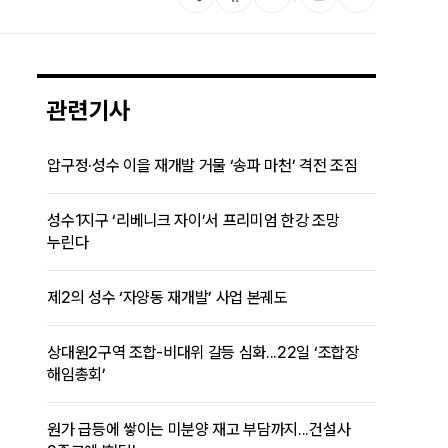
관련기사
압구정·성수 이을 재개발 거물 ‘송파 마천’ 격전 조짐
성수1지구 ‘리베니크 자이’서 프리미엄 한강 조망
누린다
제2의 성수 ‘자양동 재개발’ 사업 본궤도
상대원2구역 조합-비대위 갈등 심화...22일 ‘조합장
해임총회’
원가 급등에 쌓이는 미분양 재고 부담까지...건설사