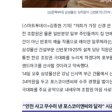
(오른쪽부터) 삼성물산 임직원이 신반포19·25차
|스마트투데이=김종현 기자| “저희가 가장 신경 쓴
전 조합원은 물론 일반분양 일부 주민들까지 집 안에
간이 아닌 반포의 예술 작품으로 래미안 일루체라(신
삼성물산 건설부문 신반포19·25차 설계 담당 직원
통한 한강 조망권 극대화를 누리게 하겠다며 포부를
랜드마크를 선사할 것이라고 약속했다.
14일 오후 삼성물산은 강남 신사역 부근 건물에서 신
34억원을 두고 포스코이앤씨와 수주 경쟁을 벌이는
극대화를 주요 공약으로 내세우며 조합원 마음 사로
“안전 사고 무수히 낸 포스코이앤씨와 달라” 시