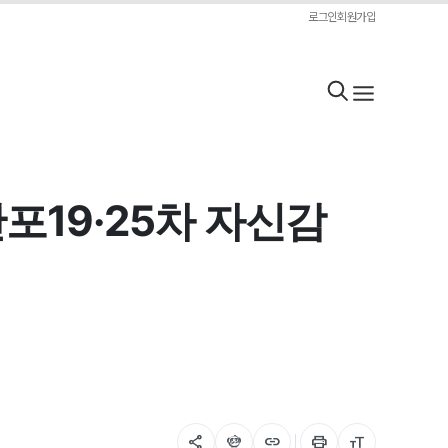
로그인
회원가입
포19·25차 자신감
share
flutter_dash
link
print
format_size