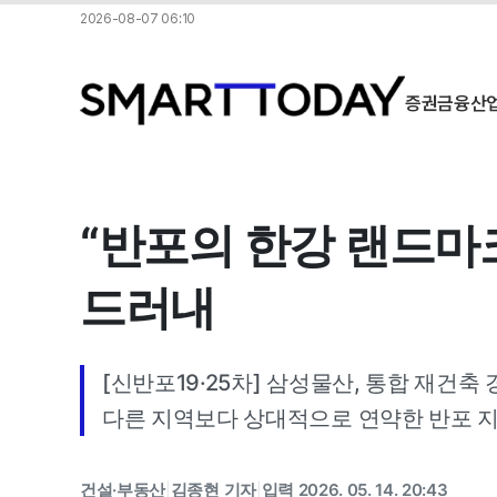
2026-08-07 06:10
증권
금융
산
“반포의 한강 랜드마크
드러내
[신반포19·25차] 삼성물산, 통합 재건축
다른 지역보다 상대적으로 연약한 반포 지
건설·부동산
김종현 기자
입력 2026. 05. 14. 20:43
|
|