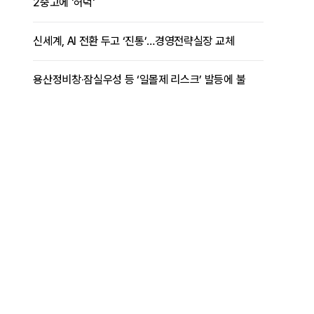
2중고에 '허덕'
신세계, AI 전환 두고 ‘진통’…경영전략실장 교체
용산정비창·잠실우성 등 ‘일몰제 리스크’ 발등에 불