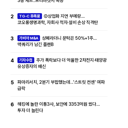
3종 세트..프리마켓서 폭등
2
②상업화 지연 부메랑…
TG-C 후폭풍
코오롱생명과학, 자회사 적자·설비 손상 직격탄
3
상폐라더니 문턱은 50%+1주…
가비아 M&A
맥쿼리가 남긴 플랜B
4
주가 폭락보다 더 억울한 2차전지·태양광
기자수첩
유상증자의 배신
5
파마리서치, 2분기 부합했는데...'스트릿 컨센' 여파
급락
6
해킹에 놀란 이통3사, 보안에 3353억원 썼다…
투자 더 늘린다