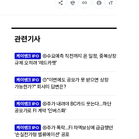
share
flutter_dash
link
print
format_size
관련기사
⑥수요예측 직전까지 온 일정, 중복상장
케이뱅크 IPO
규제 오히려 '레드카펫'
⑦"이번에도 공모가 못 받으면 상장
케이뱅크 IPO
가능한가?" 회사의 답변은?
⑧주가 내려야 BC카드 웃는다…하단
케이뱅크 IPO
공모가로 FI 계약 '인버스화'
⑨주가 폭락…FI 차액보상에 급급했던
케이뱅크 IPO
'손실전가형 밸류에이션' 공포