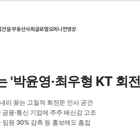
업
건설·부동산
사회
글로벌
오피니언
영상
'박윤영·최우형 KT 회전
 내리 꽂는 고질적 회전문 인사 굳건
 금융·통신 기업에 주주 배신감 고조
사 임원 30% 감축 등 홍보에도 흠집