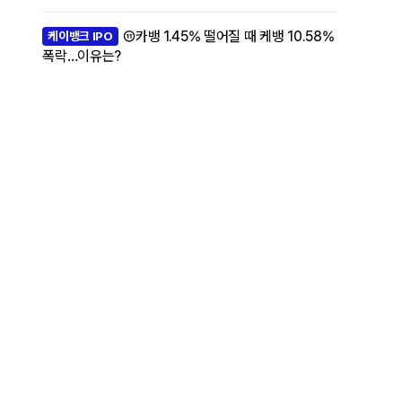
⑪카뱅 1.45% 떨어질 때 케뱅 10.58%
케이뱅크 IPO
폭락…이유는?