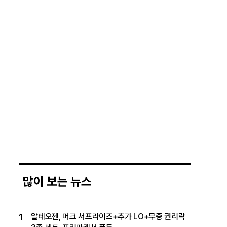
많이 보는 뉴스
1
알테오젠, 머크 서프라이즈+추가 LO+무증 권리락