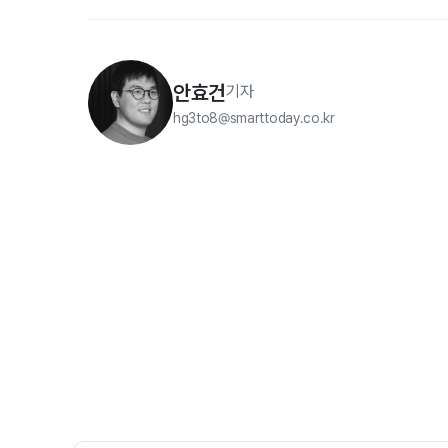
안효건
기자
hg3to8@smarttoday.co.kr