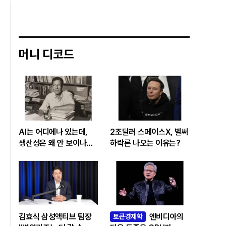
머니 디코드
AI는 어디에나 있는데,
2조달러 스페이스X, 벌써
생산성은 왜 안 보이나…
하락론 나오는 이유는?
빅테크 투자 흔드는
‘솔로우 패러독스’
김효식 삼성액티브 팀장
엔비디아의
토큰경제학