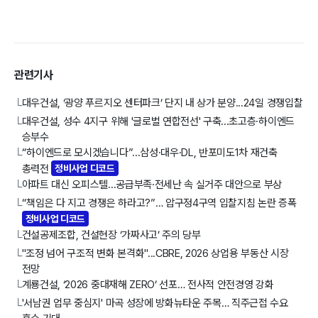
관련기사
대우건설, ‘광양 푸르지오 센터파크’ 단지 내 상가 분양...24일 경쟁입찰
└
대우건설, 성수 4지구 위해 '글로벌 연합전선' 구축...초고층·하이엔드
└
승부수
“하이엔드로 모시겠습니다”...삼성·대우·DL, 반포미도1차 재건축
└
총력전
정비사업 디코드
아파트 대신 오피스텔...공급부족·전세난 속 실거주 대안으로 부상
└
“책임은 다 지고 경쟁은 하라고?”… 압구정4구역 입찰지침 논란 증폭
└
정비사업 디코드
건설공제조합, 건설현장 ‘가짜사고’ 주의 당부
└
"조정 넘어 구조적 변화 본격화"...CBRE, 2026 상업용 부동산 시장
└
전망
계룡건설, ‘2026 중대재해 ZERO’ 선포… 전사적 안전경영 강화
└
'서남권 업무 중심지' 마곡 성장에 방화뉴타운 주목… 직주근접 수요
└