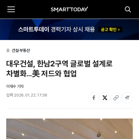
홈
>
건설·부동산
대우건설, 한남2구역 글로벌 설계로 
차별화...美 저드와 협업
이재수 기자
입력
2026. 01. 22. 17:38