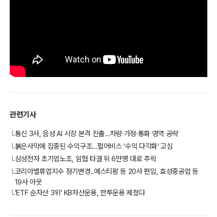
관련기사
통신 3사, 음성 AI 시장 본격 진출…차량·가정·통화 영역 공략
└
붉은사막에 집중된 수익구조…펄어비스 ‘수익 다각화’ 고심
└
삼성전자 초기업노조, 임협 타결 뒤 6만명 대로 추락
└
코리아밸류업지수 정기변경..에스티팜 등 20사 편입, 효성중공업 등
└
19사 아웃
'ETF 순자산 3위' KB자산운용, 한투운용 제쳤다
└