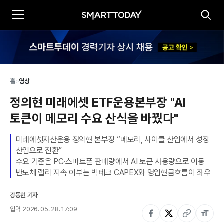
홈
>
영상
정의현 미래에셋 ETF운용본부장 "AI 
토큰이 메모리 수요 산식을 바꿨다"
미래에셋자산운용 정의현 본부장 “메모리, 사이클 산업에서 성장 
산업으로 전환”

수요 기준은 PC·스마트폰 판매량에서 AI 토큰 사용량으로 이동

반도체 랠리 지속 여부는 빅테크 CAPEX와 영업현금흐름이 좌우
강동현 기자
입력
2026. 05. 28. 17:09