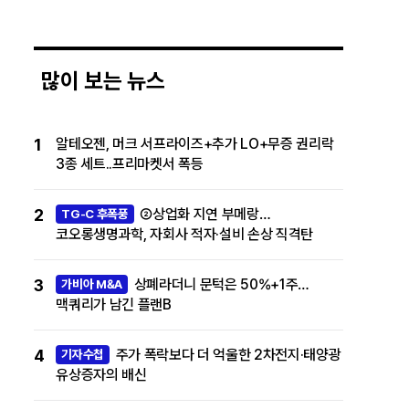
많이 보는 뉴스
1
알테오젠, 머크 서프라이즈+추가 LO+무증 권리락
3종 세트..프리마켓서 폭등
2
②상업화 지연 부메랑…
TG-C 후폭풍
코오롱생명과학, 자회사 적자·설비 손상 직격탄
3
상폐라더니 문턱은 50%+1주…
가비아 M&A
맥쿼리가 남긴 플랜B
4
주가 폭락보다 더 억울한 2차전지·태양광
기자수첩
유상증자의 배신