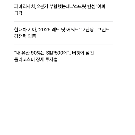
파마리서치, 2분기 부합했는데...'스트릿 컨센' 여파
급락
현대차·기아, '2026 레드 닷 어워드' 17관왕…브랜드
경쟁력 입증
“내 유산 90%는 S&P500에”.. 버핏이 남긴
롤러코스터 장세 투자법