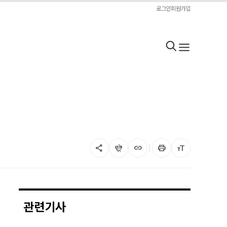
로그인
회원가입
share
flutter_dash
link
print
format_size
관련기사