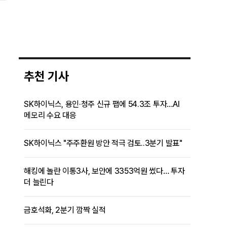
추천 기사
SK하이닉스, 용인·청주 신규 팹에 54.3조 투자…AI
메모리 수요 대응
SK하이닉스 "주주환원 방안 적극 검토..3분기 발표"
해킹에 놀란 이통3사, 보안에 3353억원 썼다… 투자
더 늘린다
금호석화, 2분기 깜짝 실적