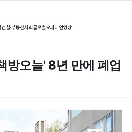
업
건설·부동산
사회
글로벌
오피니언
영상
책방오늘' 8년 만에 폐업