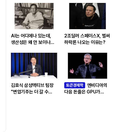
AI는 어디에나 있는데,
2조달러 스페이스X, 벌써
생산성은 왜 안 보이나…
하락론 나오는 이유는?
빅테크 투자 흔드는
‘솔로우 패러독스’
김효식 삼성액티브 팀장
엔비디아의
토큰경제학
"변압기주는 더 갈 수
다음 돈줄은 GPU가
있나…답은 EPS
아니라 메모리다
성장률에 있다"