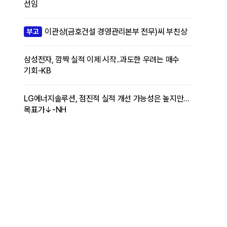
선임
이관상(금호건설 경영관리본부 전무)씨 부친상
부고
삼성전자, 깜짝 실적 이제 시작..과도한 우려는 매수
기회-KB
LG에너지솔루션, 점진적 실적 개선 가능성은 높지만...
목표가↓-NH