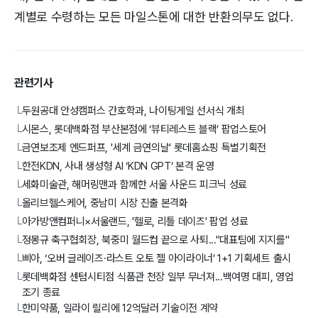
계별로 수령하는 모든 마일스톤에 대한 반환의무도 없다.
관련기사
두원공대 안성캠퍼스 간호학과, 나이팅게일 선서식 개최
└
시몬스, 롯데백화점 부산본점에 ‘뷰티레스트 블랙’ 팝업스토어
└
금연보조제 엔드퍼프, '세계 금연의날' 롯데홈쇼핑 특별기획전
└
한전KDN, 사내 생성형 AI ‘KDN GPT’ 본격 운영
└
세화미술관, 해머링맨과 함께한 서울 사운드 피크닉 성료
└
올리브헬스케어, 중남미 시장 진출 본격화
└
아가방앤컴퍼니×서울랜드, '헬로, 리틀 데이즈' 팝업 성료
└
정몽규 축구협회장, 북중미 월드컵 끝으로 사퇴..."대표팀에 지지를"
└
삐아, ‘오버 글레이즈·라스트 오토 젤 아이라이너’ 1+1 기획세트 출시
└
롯데백화점 센텀시티점 식품관 천장 일부 무너져...백여명 대피, 영업
└
조기 종료
한미약품, 일라이 릴리에 12억달러 기술이전 계약
└