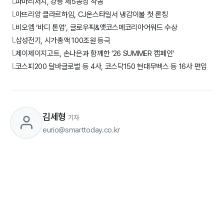
파마리서치, 강릉 제5공장 착공
└
아뜨리앙 클라르하임, CJ온스타일서 냉감이불 첫 론칭
└
비오엠 ‘바디 톤업’, 글로우픽&앳코스메코리아어워드 수상
└
삼성전기, 시가총액 100조원 등극
└
제이제이지고트, 손나은과 함께한 '26 SUMMER 캠페인'
└
코스피200 달바글로벌 등 4사, 코스닥150 현대무벡스 등 16사 편입
└
김세형
기자
eurio@smarttoday.co.kr