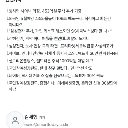
방시혁 하이브 의장, 453억원 주식 추가 기증
└
외국인 5월에만 43조·올들어 109조 매도공세..작정하고 파는건
└
아니다?
"삼성전자 주가, 파업 리스크 해소되면 SK하이닉스보다 잘 나가"
└
삼성전기, 계약 하나 띄웠을 뿐인데..흥분의 도가니
└
삼성전자, 노사 협상 극적 타결...프리마켓서 6% 급등 사상최고가
└
하이브, 엔터테인먼트 자체가 증시서 소외..목표가 36만원 하향-NH
└
셀트리온홀딩스, 셀트리온 주식 1000억원 매입 예고
└
국민참여성장펀드, 판매 창구 열렸다...연 1억원 한도
└
네이버, AI시대 커머스 집중 전략으로는...목표가 30% 싹둑
└
국민참여성장펀드, 흥행하나...미래에셋증권, 온라인 신청 30분만에
└
마감
김세형
기자
eurio@smarttoday.co.kr