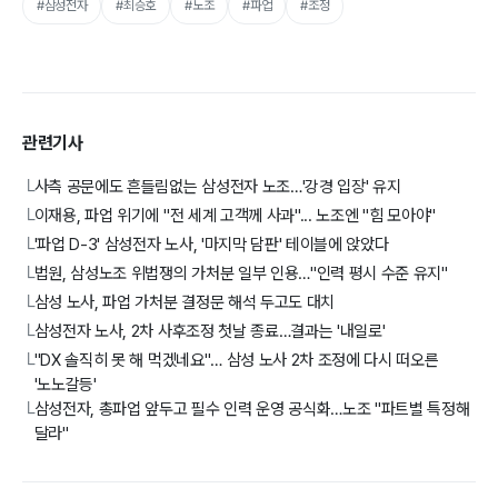
#삼성전자
#최승호
#노조
#파업
#조정
관련기사
사측 공문에도 흔들림없는 삼성전자 노조…'강경 입장' 유지
└
이재용, 파업 위기에 "전 세계 고객께 사과"... 노조엔 "힘 모아야"
└
'파업 D-3' 삼성전자 노사, '마지막 담판' 테이블에 앉았다
└
법원, 삼성노조 위법쟁의 가처분 일부 인용…"인력 평시 수준 유지"
└
삼성 노사, 파업 가처분 결정문 해석 두고도 대치
└
삼성전자 노사, 2차 사후조정 첫날 종료…결과는 '내일로'
└
"DX 솔직히 못 해 먹겠네요"… 삼성 노사 2차 조정에 다시 떠오른
└
'노노갈등'
삼성전자, 총파업 앞두고 필수 인력 운영 공식화…노조 "파트별 특정해
└
달라"