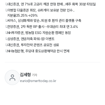
대신증권, 연 7%대 고금리 채권 한정 판매…매주 화목 30분 타임딜
└
이병철 다올증권 회장, 슈퍼개미 보유분 전량 인수..
└
지분율25.25%→29%
씨어스, 삼성화재와 맞손..퇴원 후 환자 관리 플랫폼 구축
└
한양증권, 2차 특판 RP 출시···우대금리 최대 연 3.4%
└
NH투자증권, 범농협 ESG 자원순환 캠페인 동참
└
삼성증권, 연금저축 파워-업! 이벤트
└
대신증권, 투자전략 콘텐츠 공모전 성료
└
NH농협은행, 주담대 중도상환해약금 한시 면제
└
김세형
기자
eurio@smarttoday.co.kr