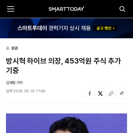
홈
>
증권
방시혁 하이브 의장, 453억원 주식 추가 
기증
김세형 기자
입력
2026. 05. 19. 17:46