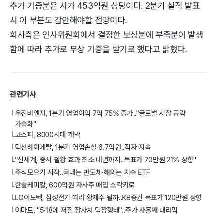
추가 기증분은 시가 453억원 상당이다. 2분기 실적 발표
시 이 부분도 감안해야할 전망이다.
회사측은 인사위원회에서 결정한 보상분에 부족분이 발생
함에 따라 추가로 무상 기증을 받기로 했다고 밝혔다.
관련기사
우진비앤지, 1분기 영업이익 7억 75% 증가.."글로벌 시장 공략
└
가속화"
코스피, 8000시대 개막
└
덕산하이메탈, 1분기 영업손실 6.7억원..적자 지속
└
"신세계, 증시 활황 효과 최소 내년까지..목표가 70만원 21% 상향"
└
주식모으기 시작..국내는 반도체·해외는 지수 ETF
└
한솔케미칼, 600억원 자사주 매입 소각키로
└
LG이노텍, 삼성전기 따라 황제주 될까..KB증권 목표가 120만원 상향
└
이마트, "5·18에 저질 장사치 막장행태"..주가 사흘째 내리막
└