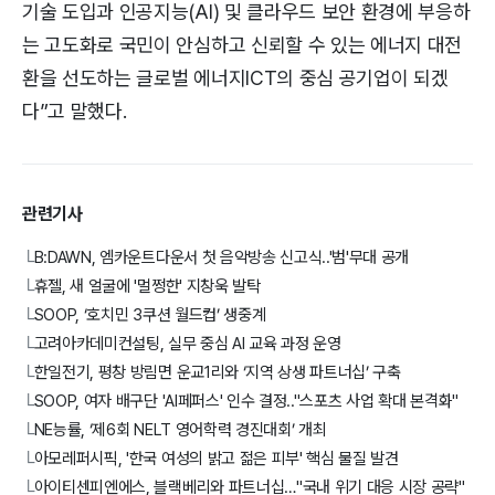
기술 도입과 인공지능(AI) 및 클라우드 보안 환경에 부응하
는 고도화로 국민이 안심하고 신뢰할 수 있는 에너지 대전
환을 선도하는 글로벌 에너지ICT의 중심 공기업이 되겠
다”고 말했다.
관련기사
B:DAWN, 엠카운트다운서 첫 음악방송 신고식..'범'무대 공개
└
휴젤, 새 얼굴에 '멀쩡한' 지창욱 발탁
└
SOOP, ‘호치민 3쿠션 월드컵’ 생중계
└
고려아카데미컨설팅, 실무 중심 AI 교육 과정 운영
└
한일전기, 평창 방림면 운교1리와 ‘지역 상생 파트너십’ 구축
└
SOOP, 여자 배구단 'AI페퍼스' 인수 결정.."스포츠 사업 확대 본격화"
└
NE능률, ‘제6회 NELT 영어학력 경진대회’ 개최
└
아모레퍼시픽, '한국 여성의 밝고 젊은 피부' 핵심 물질 발견
└
아이티센피엔에스, 블랙베리와 파트너십…"국내 위기 대응 시장 공략"
└