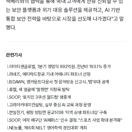
랙베리와의 협력을 통해 국내 고객에게 한층 신뢰할 수 있
는 보안 플랫폼과 위기 대응 솔루션을 제공하고, AI 기반
통합 보안 전략을 바탕으로 시장을 선도해 나가겠다”고 말
했다.
관련기사
아이티센글로벌, 1분기 영업익 992억원..전년비 193.1% 증가
└
라네즈, 에티하드항공 기내 어메니티 파트너 선정
└
B:DAWN, 엠카운트다운서 첫 음악방송 신고식..'범'무대 공개
└
휴젤, 새 얼굴에 '멀쩡한' 지창욱 발탁
└
SOOP, ‘호치민 3쿠션 월드컵’ 생중계
└
고려아카데미컨설팅, 실무 중심 AI 교육 과정 운영
└
한일전기, 평창 방림면 운교1리와 ‘지역 상생 파트너십’ 구축
└
SOOP, 여자 배구단 'AI페퍼스' 인수 결정.."스포츠 사업 확대 본격화"
└
NE능률, ‘제6회 NELT 영어학력 경진대회’ 개최
└