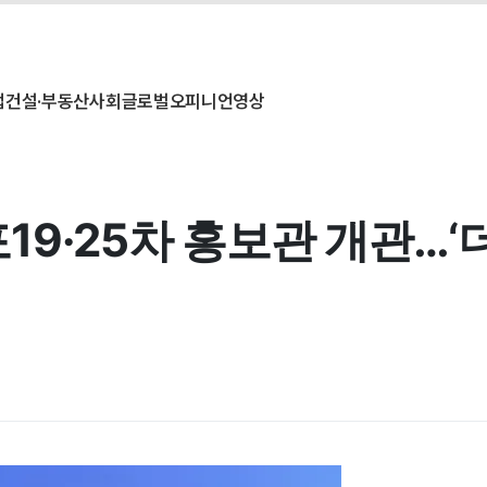
업
건설·부동산
사회
글로벌
오피니언
영상
9·25차 홍보관 개관…‘