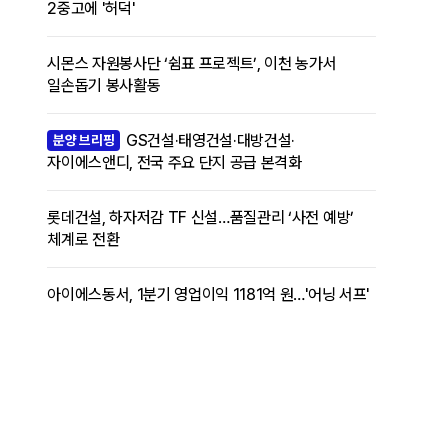
2중고에 '허덕'
시몬스 자원봉사단 ‘쉼표 프로젝트’, 이천 농가서
일손돕기 봉사활동
GS건설·태영건설·대방건설·
분양 브리핑
자이에스앤디, 전국 주요 단지 공급 본격화
롯데건설, 하자저감 TF 신설…품질관리 ‘사전 예방’
체계로 전환
아이에스동서, 1분기 영업이익 1181억 원…'어닝 서프'