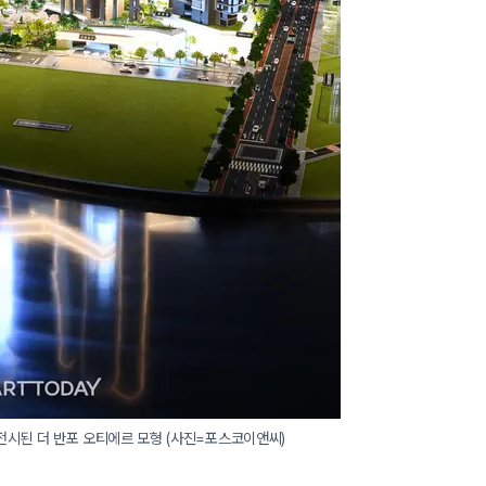
 전시된 더 반포 오티에르 모형 (사진=포스코이앤씨)