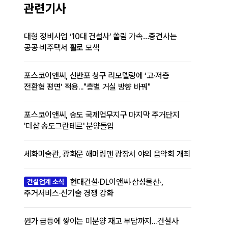
관련기사
대형 정비사업 ‘10대 건설사’ 쏠림 가속…중견사는
공공·비주택서 활로 모색
포스코이앤씨, 신반포 청구 리모델링에 ‘고·저층
전환형 평면’ 적용..."층별 거실 방향 바꿔"
포스코이앤씨, 송도 국제업무지구 마지막 주거단지
'더샵 송도그란테르' 분양돌입
세화미술관, 광화문 해머링맨 광장서 야외 음악회 개최
현대건설·DL이앤씨·삼성물산·,
건설업계 소식
주거서비스·신기술 경쟁 강화
원가 급등에 쌓이는 미분양 재고 부담까지...건설사