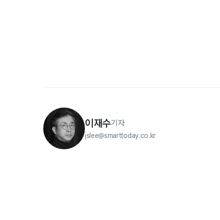
이재수
기자
jslee@smarttoday.co.kr