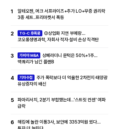
1
알테오젠, 머크 서프라이즈+추가 LO+무증 권리락
3종 세트..프리마켓서 폭등
2
②상업화 지연 부메랑…
TG-C 후폭풍
코오롱생명과학, 자회사 적자·설비 손상 직격탄
3
상폐라더니 문턱은 50%+1주…
가비아 M&A
맥쿼리가 남긴 플랜B
4
주가 폭락보다 더 억울한 2차전지·태양광
기자수첩
유상증자의 배신
5
파마리서치, 2분기 부합했는데...'스트릿 컨센' 여파
급락
6
해킹에 놀란 이통3사, 보안에 3353억원 썼다…
투자 더 늘린다