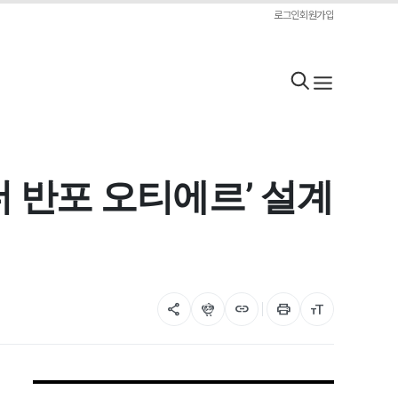
로그인
회원가입
더 반포 오티에르’ 설계
share
flutter_dash
link
print
format_size