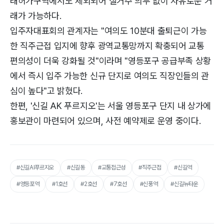
래허가구역에서도 제외되어 실거주 의무 없이 자유로운 거
래가 가능하다.
입주자대표회의 관계자는 "여의도 10분대 출퇴근이 가능
한 직주근접 입지에 향후 광역교통망까지 확충되어 교통
편의성이 더욱 강화될 것"이라며 "영등포구 공급부족 상황
에서 즉시 입주 가능한 신규 단지로 여의도 직장인들의 관
심이 높다"고 밝혔다.
한편, '신길 AK 푸르지오'는 서울 영등포구 단지 내 상가에
홍보관이 마련되어 있으며, 사전 예약제로 운영 중이다.
#신길AI푸르지오
#신길동
#교통접근성
#직주근접
#신길역
#영등포역
#1호선
#2호선
#7호선
#신풍역
#신길뉴타운