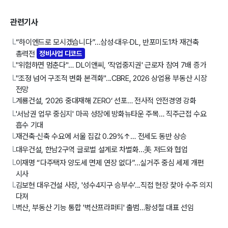
관련기사
“하이엔드로 모시겠습니다”...삼성·대우·DL, 반포미도1차 재건축
└
총력전
정비사업 디코드
"위험하면 멈춘다"… DL이앤씨, '작업중지권' 근로자 참여 7배 증가
└
"조정 넘어 구조적 변화 본격화"...CBRE, 2026 상업용 부동산 시장
└
전망
계룡건설, ‘2026 중대재해 ZERO’ 선포… 전사적 안전경영 강화
└
'서남권 업무 중심지' 마곡 성장에 방화뉴타운 주목… 직주근접 수요
└
흡수 기대
재건축·신축 수요에 서울 집값 0.29%↑… 전세도 동반 상승
└
대우건설, 한남2구역 글로벌 설계로 차별화...美 저드와 협업
└
이재명 “다주택자 양도세 면제 연장 없다”...실거주 중심 세제 개편
└
시사
김보현 대우건설 사장, '성수4지구 승부수'...직접 현장 찾아 수주 의지
└
다져
벽산, 부동산 기능 통합 '벽산프라퍼티' 출범…황성철 대표 선임
└