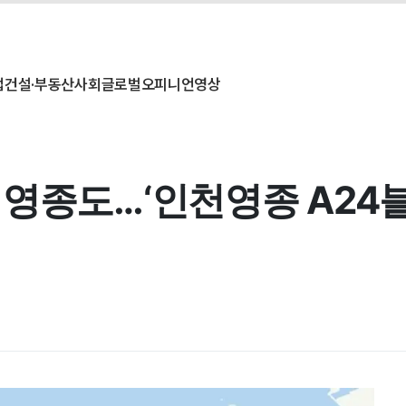
업
건설·부동산
사회
글로벌
오피니언
영상
 영종도…‘인천영종 A24