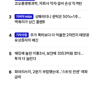
코오롱생명과학, 자회사 적자·설비 손상 직격탄
3
상폐라더니 문턱은 50%+1주…
가비아 M&A
맥쿼리가 남긴 플랜B
4
주가 폭락보다 더 억울한 2차전지·태양광
기자수첩
유상증자의 배신
5
해킹에 놀란 이통3사, 보안에 3353억원 썼다…
투자 더 늘린다
6
파마리서치, 2분기 부합했는데...'스트릿 컨센' 여파
급락