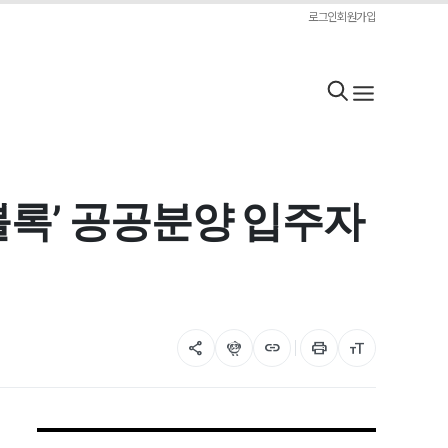
로그인
회원가입
블록’ 공공분양 입주자
share
flutter_dash
link
print
format_size