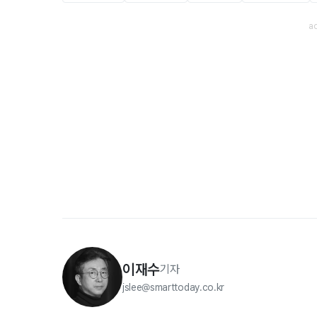
이재수
기자
jslee@smarttoday.co.kr