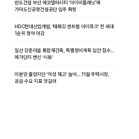
반도건설 부산 에코델타시티 '아이비플래닛'에
가덕도신공항건설공단 입주 확정
HDC현대산업개발, '태화강 센트럴 아이파크' 전 세대
1순위 청약 마감
일산 강촌마을 통합재건축, 특별정비계획 입안 접수...
메가단지 변신 ‘시동’
미분양 줄었지만 ‘악성 재고’ 늘어… 11월 주택시장,
공급·수요 지표 엇갈려