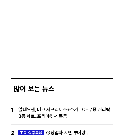
많이 보는 뉴스
1
알테오젠, 머크 서프라이즈+추가 LO+무증 권리락
3종 세트..프리마켓서 폭등
2
②상업화 지연 부메랑…
TG-C 후폭풍