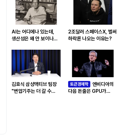
AI는 어디에나 있는데,
2조달러 스페이스X, 벌써
생산성은 왜 안 보이나…
하락론 나오는 이유는?
빅테크 투자 흔드는
‘솔로우 패러독스’
김효식 삼성액티브 팀장
엔비디아의
토큰경제학
"변압기주는 더 갈 수
다음 돈줄은 GPU가
있나…답은 EPS
아니라 메모리다
성장률에 있다"