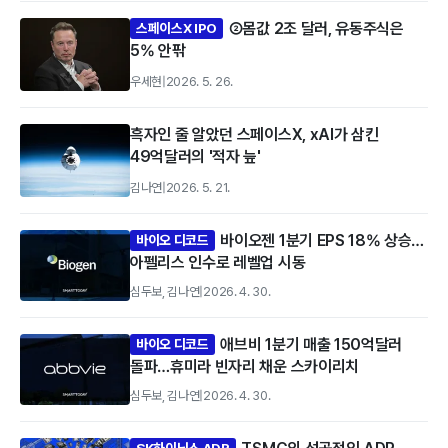
②몸값 2조 달러, 유동주식은
스페이스X IPO
5% 안팎
우세현
|
2026. 5. 26.
흑자인 줄 알았던 스페이스X, xAI가 삼킨
49억달러의 '적자 늪'
김나연
|
2026. 5. 21.
바이오젠 1분기 EPS 18% 상승…
바이오 디코드
아펠리스 인수로 레벨업 시동
심두보, 김나연
|
2026. 4. 30.
애브비 1분기 매출 150억달러
바이오 디코드
돌파…휴미라 빈자리 채운 스카이리치
심두보, 김나연
|
2026. 4. 30.