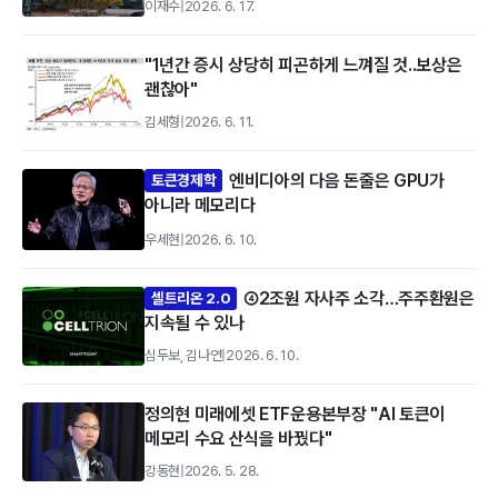
이재수
|
2026. 6. 17.
"1년간 증시 상당히 피곤하게 느껴질 것..보상은
괜찮아"
김세형
|
2026. 6. 11.
엔비디아의 다음 돈줄은 GPU가
토큰경제학
아니라 메모리다
우세현
|
2026. 6. 10.
④2조원 자사주 소각…주주환원은
셀트리온 2.0
지속될 수 있나
심두보, 김나연
|
2026. 6. 10.
정의현 미래에셋 ETF운용본부장 "AI 토큰이
메모리 수요 산식을 바꿨다"
강동현
|
2026. 5. 28.