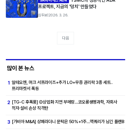
TSMC의 성공적인 ADR
SK하이닉스 ADR
프로젝트, 지금의 '덩치' 만들었다
심두보
|
2026. 3. 26.
다음
많이 본 뉴스
알테오젠, 머크 서프라이즈+추가 LO+무증 권리락 3종 세트..
1
프리마켓서 폭등
[TG-C 후폭풍] ②상업화 지연 부메랑…코오롱생명과학, 자회사
2
적자·설비 손상 직격탄
[가비아 M&A] 상폐라더니 문턱은 50%+1주…맥쿼리가 남긴 플랜B
3