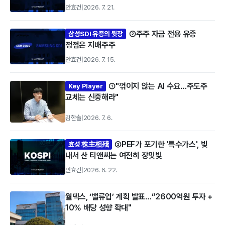
안효건
|
2026. 7. 21.
②주주 자금 전용 유증
삼성SDI 유증의 뒷장
정점은 지배주주
안효건
|
2026. 7. 15.
①"꺾이지 않는 AI 수요…주도주
Key Player
교체는 신중해라"
김한솔
|
2026. 7. 6.
②PEF가 포기한 '특수가스', 빚
효성 株主相殘
내서 산 티앤씨는 여전히 장밋빛
안효건
|
2026. 6. 22.
월덱스, ‘밸류업’ 계획 발표…“2600억원 투자 +
10% 배당 성향 확대"