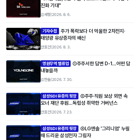
진화 기대"
김세형
|
2026. 8. 6.
주가 폭락보다 더 억울한 2차전지·
기자수첩
태양광 유상증자의 배신
안효건
|
2026. 8. 3.
①주주서한 답변 D-1…어떤 답
영원무역 밸류업
내놓을까
김한솔
|
2026. 7. 30.
⑤주주·직원 보상 외면 속
삼성SDI 유증의 뒷장
오너 재단 후원…독립성 취약한 거버넌스
안효건
|
2026. 7. 23.
④LG엔솔 '그리니엄' 누릴
삼성SDI 유증의 뒷장
때 드리운 삼성전자 그림자