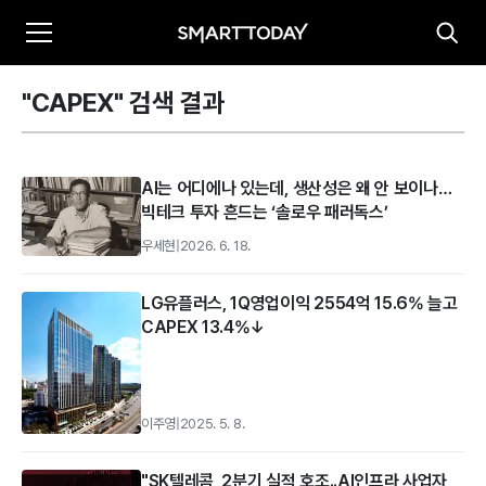
"CAPEX" 검색 결과
AI는 어디에나 있는데, 생산성은 왜 안 보이나…
빅테크 투자 흔드는 ‘솔로우 패러독스’
우세현
|
2026. 6. 18.
LG유플러스, 1Q영업이익 2554억 15.6% 늘고
CAPEX 13.4%↓
이주영
|
2025. 5. 8.
"SK텔레콤, 2분기 실적 호조..AI인프라 사업자