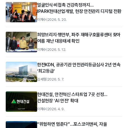
얼굴인식·비접촉 건강측정까지…
IPARK현대산업개발, 현장 안전관리 디지털 전환
이재수
|
2026. 5. 20.
희망브리지·행안부, 파주 재해구호물류센터 찾아
여름 재난 대응태세 확인
이재수
|
2026. 5. 12.
한전KDN, 공공기관 안전관리등급심사 2년 연속
‘최고등급’
김세형
|
2026. 5. 7.
현대건설, 안전혁신 스타트업 7곳 선정…
건설현장 ‘AI 안전’ 확대
이재수
|
2026. 4. 9.
“위험하면 멈춘다”…포스코이앤씨, 자율