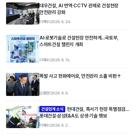
대우건설, AI 번역·CCTV 관제로 건설현장
안전관리 강화
이재수
|
2026. 6. 24.
AI·로봇기술로 건설현장 안전하게...국토부,
스마트건설 챌린지 개최
이재수
|
2026. 6. 15.
폭발 사고 한화에어로, 안전관리 소홀 비판↑
김종현
|
2026. 6. 9.
현대건설, 혹서기 현장 특별점검…
건설업계 소식
롯데건설·삼성E&A도 상생·기술 행보
이재수
|
2026. 6. 2.