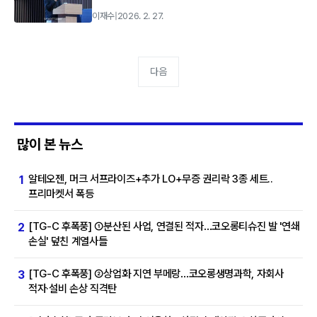
이재수
|
2026. 2. 27.
다음
많이 본 뉴스
알테오젠, 머크 서프라이즈+추가 LO+무증 권리락 3종 세트..
1
프리마켓서 폭등
[TG-C 후폭풍] ①분산된 사업, 연결된 적자…코오롱티슈진 발 '연쇄
2
손실' 덮친 계열사들
[TG-C 후폭풍] ②상업화 지연 부메랑…코오롱생명과학, 자회사
3
적자·설비 손상 직격탄