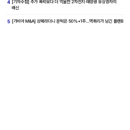
[기자수첩] 주가 폭락보다 더 억울한 2차전지·태양광 유상증자의
4
배신
[가비아 M&A] 상폐라더니 문턱은 50%+1주…맥쿼리가 남긴 플랜B
5