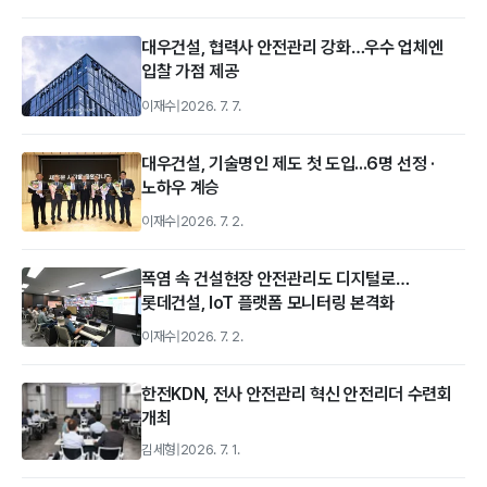
대우건설, 협력사 안전관리 강화…우수 업체엔
입찰 가점 제공
이재수
|
2026. 7. 7.
대우건설, 기술명인 제도 첫 도입...6명 선정 ·
노하우 계승
이재수
|
2026. 7. 2.
폭염 속 건설현장 안전관리도 디지털로…
롯데건설, IoT 플랫폼 모니터링 본격화
이재수
|
2026. 7. 2.
한전KDN, 전사 안전관리 혁신 안전리더 수련회
개최
김세형
|
2026. 7. 1.