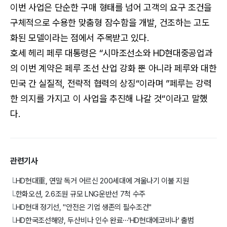
이번 사업은 단순한 구매 형태를 넘어 고객의 요구 조건을
구체적으로 수용한 맞춤형 잠수함을 개발, 건조하는 고도
화된 모델이라는 점에서 주목받고 있다.
호세 헤리 페루 대통령은 “시마조선소와 HD현대중공업과
의 이번 계약은 페루 조선 산업 강화 뿐 아니라 페루와 대한
민국 간 실질적, 전략적 협력의 상징“이라며 ”페루는 강력
한 의지를 가지고 이 사업을 추진해 나갈 것“이라고 말했
다.
관련기사
HD현대重, 연말 독거 어르신 200세대에 겨울나기 이불 지원
└
한화오션, 2.6조원 규모 LNG운반선 7척 수주
└
HD현대 정기선, "안전은 기업 생존의 필수조건"
└
HD한국조선해양, 두산비나 인수 완료⋯'HD현대에코비나' 출범
└