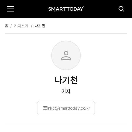
홈
/
기자소개
/
나기천
person
나기천
기자
mail
nkc@smarttoday.co.kr