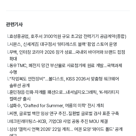
관련기사
효성중공업, 호주서 3100억원 규모 초고압 전력기기 공급계약(종합)
└
시몬스, 신세계百 대구점서 ‘뷰티레스트 블랙’ 팝업 스토어 운영
└
무백, 인터참 코리아 2026 참가 성료…국내외 바이어와 브랜드 접점
└
확대
동우TMC, 폐전지 망간 부산물로 사료첨가제 원료 개발...국책과제
└
수행
“작업복도 안전장비”…볼디스트, KISS 2026서 맞춤형 워크웨어
└
솔루션 공개
훈민정음·민화·자개를 패션으로…내셔널지오그래픽, ‘K-헤리티지
└
컬렉션’ 출시
설화수, ‘Crafted for Summer, 여름의 미학’ 전시 개최
└
씨젠, 글로벌 백만 임상 연구 추진..질환별 글로벌 검사 표준 구축
└
테크핀레이팅스-KCB, 기업CB 사업 공동 추진 MOU 체결
└
삼성 '갤럭시 언팩 2026' 22일 개최... 여권 모양 '와이드 폴드' 공개
└