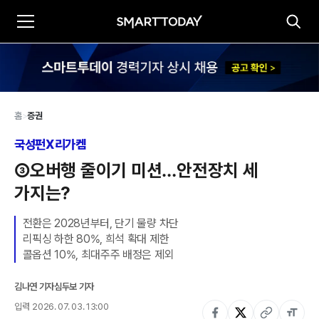
홈
>
증권
국성펀X리가켐
③오버행 줄이기 미션…안전장치 세 
가지는?
전환은 2028년부터, 단기 물량 차단

리픽싱 하한 80%, 희석 확대 제한

콜옵션 10%, 최대주주 배정은 제외
김나연 기자
심두보 기자
입력
2026. 07. 03. 13:00