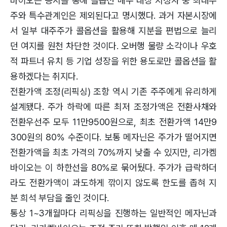
바이오는 공시를 통해 콜옵션 매수 대상 지정자 중 최대주
주와 특수관계인은 제외된다고 명시했다. 과거 자본시장에
서 일부 대주주가 콜옵션을 활용해 지분을 편법으로 늘리
던 여지를 원천 차단한 것이다. 오버행 물량 소각이나 우호
적 파트너 유치 등 기업 성장을 위한 용도로만 콜옵션을 활
용하겠다는 취지다.
전환가액 조정(리픽싱) 조항 역시 기존 주주에게 유리하게
설계됐다. 주가 하락에 따른 최저 조정가액은 전환사채와
전환우선주 모두 11만9500원으로, 최초 전환가액 14만9
300원의 80% 수준이다. 보통 메자닌은 주가가 떨어지면
전환가액을 최초 가격의 70%까지 낮출 수 있지만, 리가켐
바이오는 이 하한선을 80%로 묶어뒀다. 주가가 급락하더
라도 전환가액이 과도하게 깎이지 않도록 한도를 좁혀 지
분 희석 부담을 줄인 것이다.
통상 1~3개월마다 리픽싱을 진행하는 일반적인 메자닌과