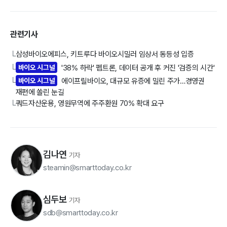
관련기사
삼성바이오에피스, 키트루다 바이오시밀러 임상서 동등성 입증
└
바이오 시그널
'38% 하락' 펩트론, 데이터 공개 후 커진 '검증의 시간'
└
바이오 시그널
에이프릴바이오, 대규모 유증에 밀린 주가…경영권
└
재편에 쏠린 눈길
쿼드자산운용, 영원무역에 주주환원 70% 확대 요구
└
김나연
기자
steamin@smarttoday.co.kr
심두보
기자
sdb@smarttoday.co.kr