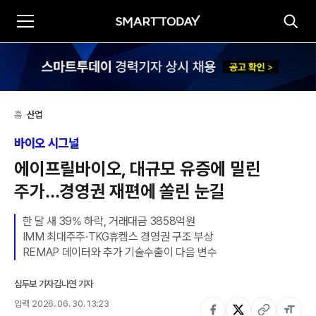
홈
>
산업
바이오 시그널
에이프릴바이오, 대규모 유증에 밀린 
주가…경영권 재편에 쏠린 눈길
한 달 새 39% 하락, 거래대금 3858억원

IMM 최대주주·TKG휴켐스 경영권 구조 부상

REMAP 데이터와 추가 기술수출이 다음 변수
심두보 기자
김나연 기자
입력
2026. 06. 30. 13:23